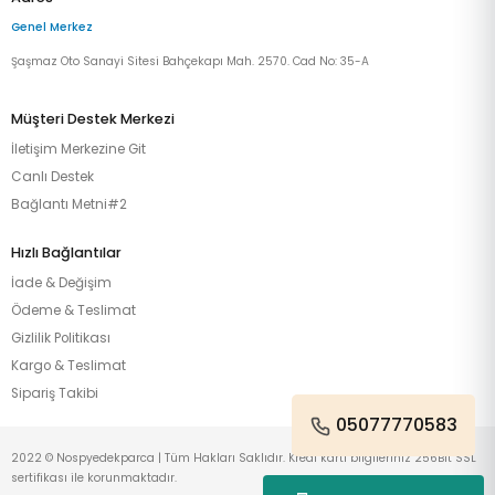
Genel Merkez
Şaşmaz Oto Sanayi Sitesi Bahçekapı Mah. 2570. Cad No: 35-A
Müşteri Destek Merkezi
İletişim Merkezine Git
Canlı Destek
Bağlantı Metni#2
Hızlı Bağlantılar
İade & Değişim
Ödeme & Teslimat
Gizlilik Politikası
Kargo & Teslimat
Sipariş Takibi
05077770583
2022 © Nospyedekparca | Tüm Hakları Saklıdır. Kredi kartı bilgileriniz 256Bit SSL
sertifikası ile korunmaktadır.