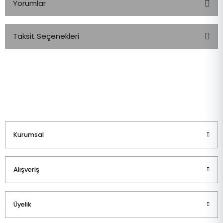
Yorumlar
Taksit Seçenekleri
Bu ürüne ilk yorumu siz yapın!
Yorum Yaz
Kurumsal
Alışveriş
Üyelik