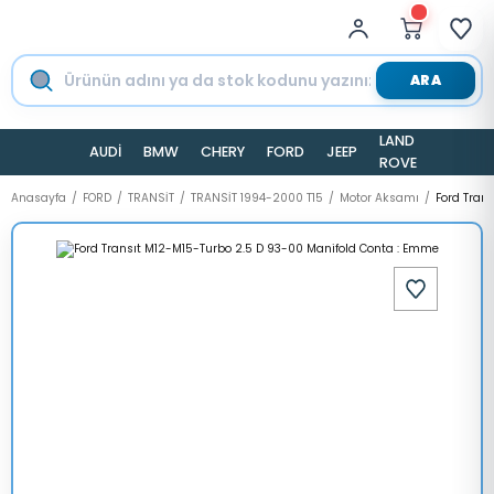
ARA
LAND
AUDİ
BMW
CHERY
FORD
JEEP
TESLA
ROVER
Anasayfa
FORD
TRANSİT
TRANSİT 1994-2000 T15
Motor Aksamı
Ford Tran