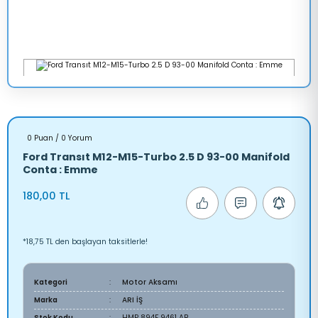
0 Puan / 0 Yorum
Ford Transıt M12-M15-Turbo 2.5 D 93-00 Manifold
Conta : Emme
180,00 TL
*18,75 TL den başlayan taksitlerle!
Kategori
Motor Aksamı
Marka
ARI İŞ
Stok Kodu
HMP 894F 9461 AB