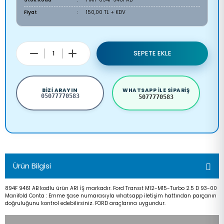
Fiyat
150,00 TL + KDV
SEPETE EKLE
BIZI ARAYIN
WHATSAPP ILE SIPARIŞ
05077770583
5077770583
Ürün Bilgisi
894F 9461 AB kodlu ürün ARI İŞ markadır. Ford Transıt M12-M15-Turbo 2.5 D 93-00
Manifold Conta : Emme Şase numarasıyla whatsapp iletişim hattından parçanın
doğruluğunu kontrol edebilirsiniz. FORD araçlarına uygundur.