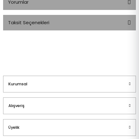
Yorumlar
Taksit Seçenekleri
Bu ürüne ilk yorumu siz yapın!
Yorum Yaz
Kurumsal
Alışveriş
Üyelik