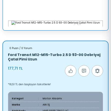
0 Puan / 0 Yorum
Ford Transıt M12-M15-Turbo 2.5 D 93-00 Debriyaj
Çatal Pimi Uzun
177,71 TL
*18,51 TL den başlayan taksitlerle!
Kategori
Motor Aksamı
Marka
ARI İŞ
Stok Kodu
HMP 88BB 7B602 AC