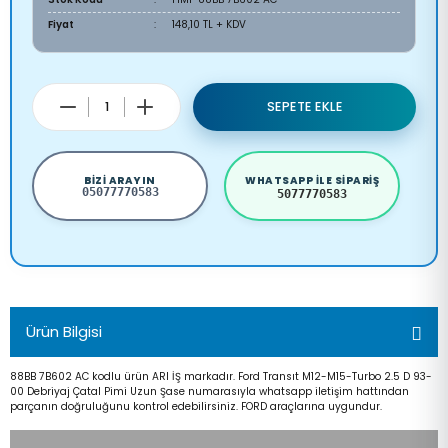
Fiyat
148,10 TL + KDV
SEPETE EKLE
BIZI ARAYIN
WHATSAPP ILE SIPARIŞ
05077770583
5077770583
Ürün Bilgisi
88BB 7B602 AC kodlu ürün ARI İŞ markadır. Ford Transıt M12-M15-Turbo 2.5 D 93-
00 Debriyaj Çatal Pimi Uzun Şase numarasıyla whatsapp iletişim hattından
parçanın doğruluğunu kontrol edebilirsiniz. FORD araçlarına uygundur.