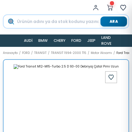
ARA
LAND
AUDİ
BMW
CHERY
FORD
JEEP
TESLA
ROVER
Anasayfa
FORD
TRANSİT
TRANSİT 1994-2000 T15
Motor Aksamı
Ford Tran