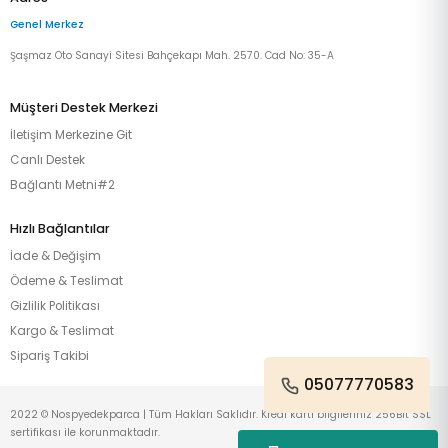
Genel Merkez
Şaşmaz Oto Sanayi Sitesi Bahçekapı Mah. 2570. Cad No: 35-A
Müşteri Destek Merkezi
İletişim Merkezine Git
Canlı Destek
Bağlantı Metni#2
Hızlı Bağlantılar
İade & Değişim
Ödeme & Teslimat
Gizlilik Politikası
Kargo & Teslimat
Sipariş Takibi
05077770583
2022 © Nospyedekparca | Tüm Hakları Saklıdır. Kredi kartı bilgileriniz 256Bit SSL
sertifikası ile korunmaktadır.