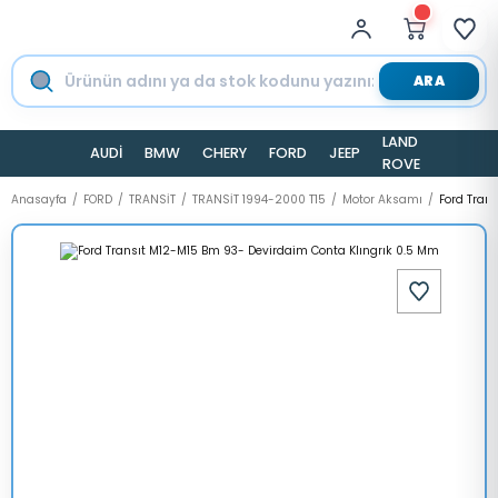
ARA
LAND
AUDİ
BMW
CHERY
FORD
JEEP
TESLA
ROVER
Anasayfa
FORD
TRANSİT
TRANSİT 1994-2000 T15
Motor Aksamı
Ford Tran