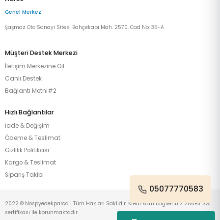
Genel Merkez
Şaşmaz Oto Sanayi Sitesi Bahçekapı Mah. 2570. Cad No: 35-A
Müşteri Destek Merkezi
İletişim Merkezine Git
Canlı Destek
Bağlantı Metni#2
Hızlı Bağlantılar
İade & Değişim
Ödeme & Teslimat
Gizlilik Politikası
Kargo & Teslimat
Sipariş Takibi
05077770583
2022 © Nospyedekparca | Tüm Hakları Saklıdır. Kredi kartı bilgileriniz 256Bit SSL
sertifikası ile korunmaktadır.