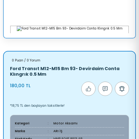
0 Puan / 0 Yorum
Ford Transıt M12-M15 Bm 93- Devirdaim Conta
Klıngrık 0.5 Mm
180,00 TL
*18,75 TL den başlayan taksitlerle!
Kategori
Motor Aksamı
Marka
ARI İŞ
Stok Kodu
HMP 924F 8513 AB