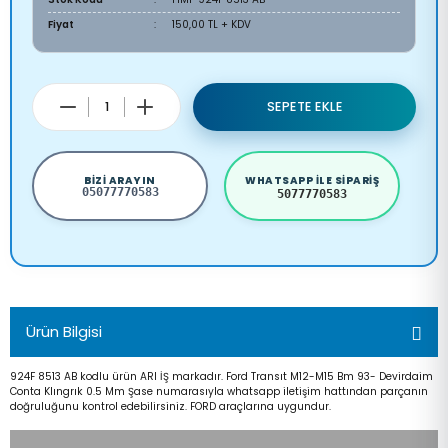
Fiyat
150,00 TL + KDV
SEPETE EKLE
BIZI ARAYIN
WHATSAPP ILE SIPARIŞ
05077770583
5077770583
Ürün Bilgisi
924F 8513 AB kodlu ürün ARI İŞ markadır. Ford Transıt M12-M15 Bm 93- Devirdaim
Conta Klıngrık 0.5 Mm Şase numarasıyla whatsapp iletişim hattından parçanın
doğruluğunu kontrol edebilirsiniz. FORD araçlarına uygundur.