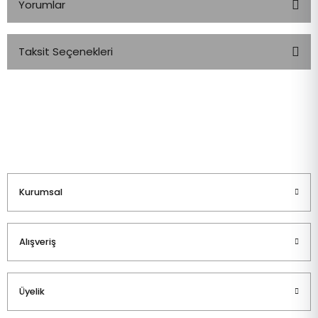
Yorumlar
Taksit Seçenekleri
Bu ürüne ilk yorumu siz yapın!
Yorum Yaz
Kurumsal
Alışveriş
Üyelik