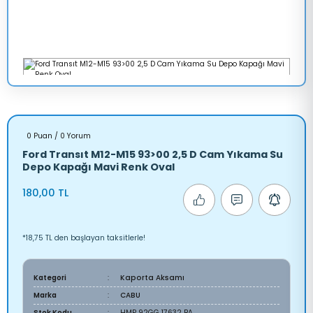
0 Puan / 0 Yorum
Ford Transıt M12-M15 93>00 2,5 D Cam Yıkama Su
Depo Kapağı Mavi Renk Oval
180,00 TL
*18,75 TL den başlayan taksitlerle!
Kategori
Kaporta Aksamı
Marka
CABU
Stok Kodu
HMP 92GG 17632 BA