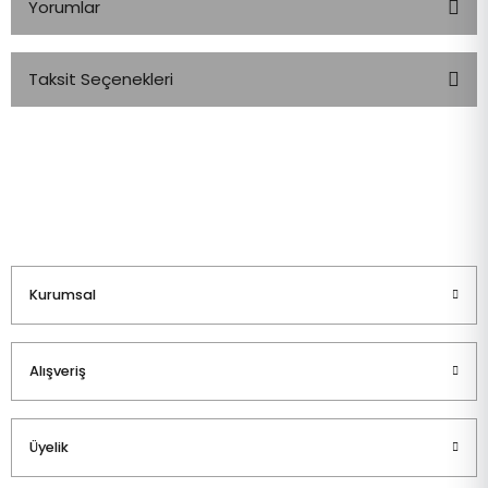
Yorumlar
Taksit Seçenekleri
Bu ürüne ilk yorumu siz yapın!
Yorum Yaz
Kurumsal
Alışveriş
Üyelik