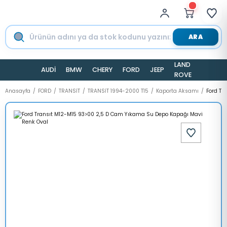
ARA
LAND
AUDİ
BMW
CHERY
FORD
JEEP
TESLA
ROVER
Anasayfa
FORD
TRANSİT
TRANSİT 1994-2000 T15
Kaporta Aksamı
Ford Tr