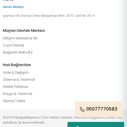
Genel Merkez
Şaşmaz Oto Sanayi Sitesi Bahçekapı Mah. 2570. Cad No: 35-A
Müşteri Destek Merkezi
İletişim Merkezine Git
Canlı Destek
Bağlantı Metni#2
Hızlı Bağlantılar
İade & Değişim
Ödeme & Teslimat
Gizlilik Politikası
Kargo & Teslimat
Sipariş Takibi
05077770583
2022 © Nospyedekparca | Tüm Hakları Saklıdır. Kredi kartı bilgileriniz 256Bit SSL
sertifikası ile korunmaktadır.