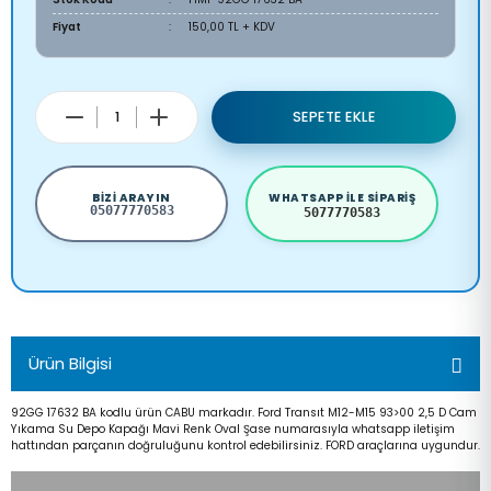
Fiyat
150,00 TL + KDV
SEPETE EKLE
BIZI ARAYIN
WHATSAPP ILE SIPARIŞ
05077770583
5077770583
Ürün Bilgisi
92GG 17632 BA kodlu ürün CABU markadır. Ford Transıt M12-M15 93>00 2,5 D Cam
Yıkama Su Depo Kapağı Mavi Renk Oval Şase numarasıyla whatsapp iletişim
hattından parçanın doğruluğunu kontrol edebilirsiniz. FORD araçlarına uygundur.