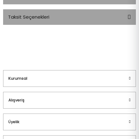
Taksit Seçenekleri
Bu ürüne ilk yorumu siz yapın!
Yorum Yaz
Kurumsal
Alışveriş
Üyelik