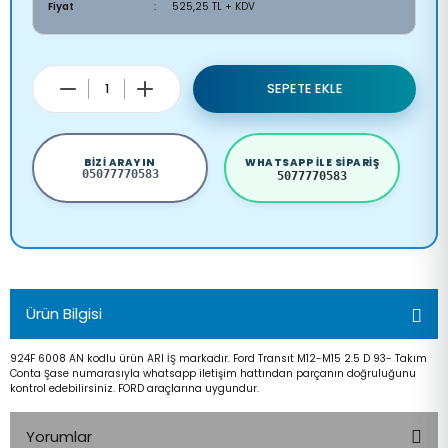
Fiyat
525,25 TL + KDV
SEPETE EKLE
BIZI ARAYIN
WHATSAPP ILE SIPARIŞ
05077770583
5077770583
Ürün Bilgisi
924F 6008 AN kodlu ürün ARI İŞ markadır. Ford Transıt M12-M15 2.5 D 93- Takım
Conta Şase numarasıyla whatsapp iletişim hattından parçanın doğruluğunu
kontrol edebilirsiniz. FORD araçlarına uygundur.
Yorumlar