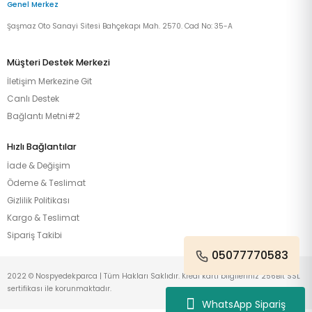
Genel Merkez
Şaşmaz Oto Sanayi Sitesi Bahçekapı Mah. 2570. Cad No: 35-A
Müşteri Destek Merkezi
İletişim Merkezine Git
Canlı Destek
Bağlantı Metni#2
Hızlı Bağlantılar
İade & Değişim
Ödeme & Teslimat
Gizlilik Politikası
Kargo & Teslimat
Sipariş Takibi
05077770583
2022 © Nospyedekparca | Tüm Hakları Saklıdır. Kredi kartı bilgileriniz 256Bit SSL
sertifikası ile korunmaktadır.
WhatsApp Sipariş