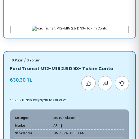
0 Puan / 0 Yorum
Ford Transıt M12-M15 2.5 D 93- Takım Conta
630,30 TL
*65,65 TL den başlayan taksitlerle!
Kategori
Motor Aksamı
Marka
ARI İŞ
Stok Kodu
HMP 924F 6008 AN