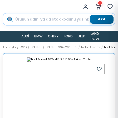
ARA
LAND
AUDİ
BMW
CHERY
FORD
JEEP
TESLA
ROVER
Anasayfa
FORD
TRANSİT
TRANSİT 1994-2000 T15
Motor Aksamı
Ford Tran