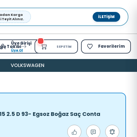
pmadan Kargo
İLETIŞIM
Teyit Alınız.
Üye Girişi
Favorilerim
go Takibi
SEPETIM
Üye Ol
VOLKSWAGEN
15 2.5 D 93- Egsoz Boğaz Saç Conta