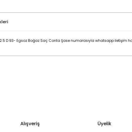
leri
5 2.5 D 93- Egsoz Boğaz Saç Conta Şase numarasıyla whatsapp iletişim ha
Bu ürüne ilk yorumu siz yapın!
Yorum Yaz
Alışveriş
Üyelik