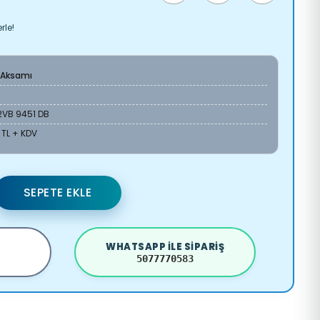
rle!
 Aksamı
2VB 9451 DB
 TL + KDV
SEPETE EKLE
WHATSAPP ILE SIPARIŞ
5077770583