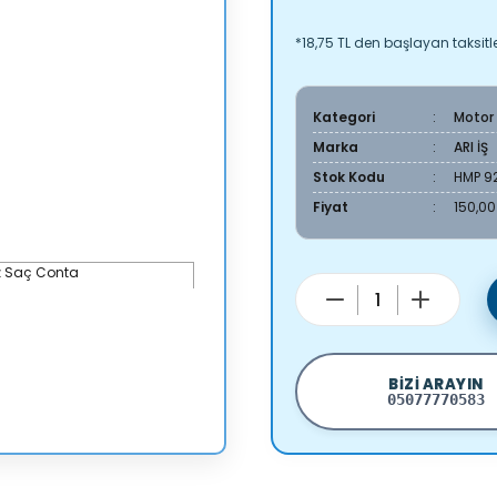
*18,75 TL den başlayan taksitle
Kategori
Motor
Marka
ARI İŞ
Stok Kodu
HMP 9
Fiyat
150,00
BIZI ARAYIN
05077770583