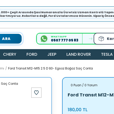
1.000+ Çeşit Arasında Şasi Numaranızla Ücretsiz Uzman Kontrolü Ya
ıkartmıyoruz. Robotlara değil, Ford Ustalarımıza Güvenin. Sipariş Öncesi 
WHATSAPP
ARA
Kar
0507 777 05 83
CHERY
FORD
JEEP
LAND ROVER
TESLA
amı
Ford Transıt M12-M15 2.5 D 93- Egsoz Boğaz Saç Conta
0 Puan / 0 Yorum
Ford Transıt M12-M
180,00 TL