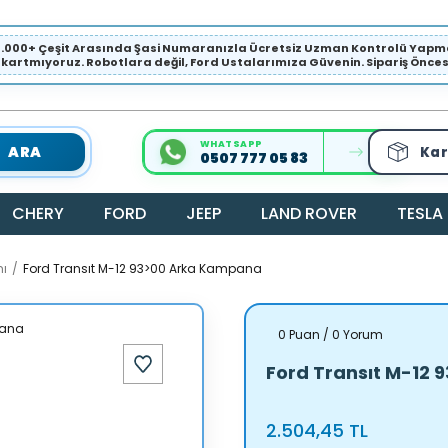
1.000+ Çeşit Arasında Şasi Numaranızla Ücretsiz Uzman Kontrolü Ya
ıkartmıyoruz. Robotlara değil, Ford Ustalarımıza Güvenin. Sipariş Öncesi 
WHATSAPP
ARA
Kar
0507 777 05 83
CHERY
FORD
JEEP
LAND ROVER
TESLA
mı
Ford Transıt M-12 93>00 Arka Kampana
0 Puan / 0 Yorum
Ford Transıt M-12
2.504,45 TL