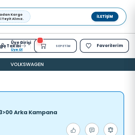
pmadan Kargo
İLETIŞIM
Teyit Alınız.
Üye Girişi
Favorilerim
go Takibi
SEPETIM
Üye Ol
VOLKSWAGEN
 93>00 Arka Kampana