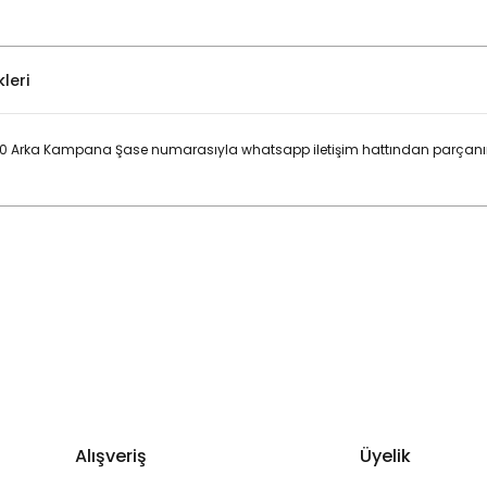
leri
>00 Arka Kampana Şase numarasıyla whatsapp iletişim hattından parçanın 
Bu ürüne ilk yorumu siz yapın!
Yorum Yaz
Alışveriş
Üyelik