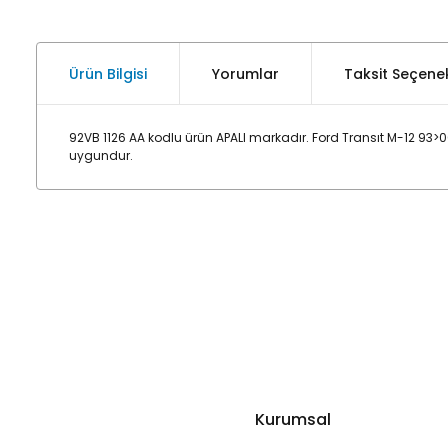
Ürün Bilgisi
Yorumlar
Taksit Seçenek
92VB 1126 AA kodlu ürün APALI markadır. Ford Transıt M-12 93
uygundur.
Kurumsal