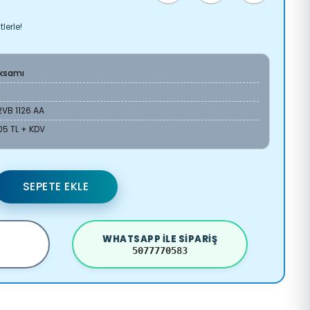
lerle!
Aksamı
VB 1126 AA
05 TL + KDV
SEPETE EKLE
WHATSAPP ILE SIPARIŞ
5077770583