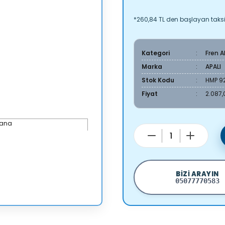
*260,84 TL den başlayan taksit
Kategori
Fren 
Marka
APALI
Stok Kodu
HMP 92
Fiyat
2.087,
BIZI ARAYIN
05077770583