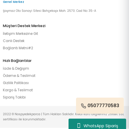
Genel Merkez
Şaşmaz Oto Sanayi Sitesi Bahçekapı Mah. 2570. Cad No: 35-A
Müşteri Destek Merkezi
İletişim Merkezine Git
Canlı Destek
Bağlantı Metni#2
Hızlı Bağlantılar
İade & Değişim
Ödeme & Teslimat
Gizlilik Politikası
Kargo & Teslimat
Sipariş Takibi
05077770583
2022 © Nospyedekparca | Tüm Hakları Saklıdır. Kredi kartı bilgileriniz 256Bit SSL
sertifikası ile korunmaktadır.
WhatsApp Sipariş