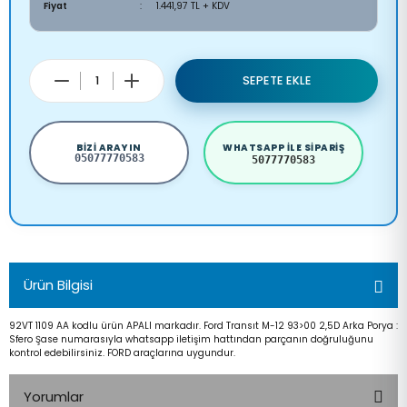
Fiyat
1.441,97 TL + KDV
SEPETE EKLE
BIZI ARAYIN
WHATSAPP ILE SIPARIŞ
05077770583
5077770583
Ürün Bilgisi
92VT 1109 AA kodlu ürün APALI markadır. Ford Transıt M-12 93>00 2,5D Arka Porya :
Sfero Şase numarasıyla whatsapp iletişim hattından parçanın doğruluğunu
kontrol edebilirsiniz. FORD araçlarına uygundur.
Yorumlar