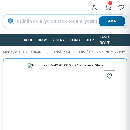
ARA
LAND
AUDİ
BMW
CHERY
FORD
JEEP
TESLA
ROVER
Anasayfa
FORD
TRANSİT
TRANSİT 1994-2000 T15
Ön / Arka Takım Aksamı