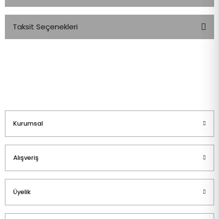
Taksit Seçenekleri
Bu ürüne ilk yorumu siz yapın!
Yorum Yaz
Kurumsal
Alışveriş
Üyelik