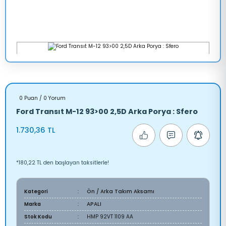
0 Puan / 0 Yorum
Ford Transıt M-12 93>00 2,5D Arka Porya : Sfero
1.730,36 TL
*180,22 TL den başlayan taksitlerle!
Kategori
Ön / Arka Takım Aksamı
Marka
APALI
Stok Kodu
HMP 92VT 1109 AA