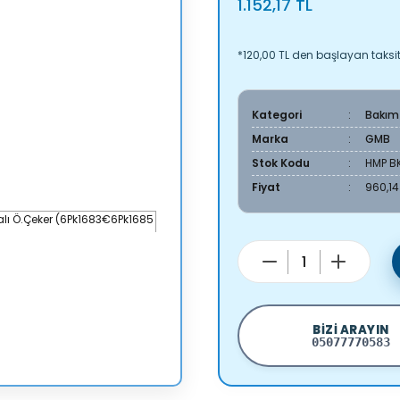
1.152,17 TL
*120,00 TL den başlayan taksitl
Kategori
Bakım
Marka
GMB
Stok Kodu
HMP B
Fiyat
960,14
BIZI ARAYIN
05077770583