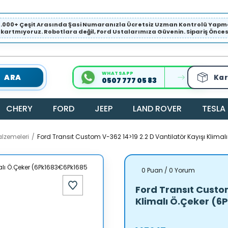
1.000+ Çeşit Arasında Şasi Numaranızla Ücretsiz Uzman Kontrolü Ya
ıkartmıyoruz. Robotlara değil, Ford Ustalarımıza Güvenin. Sipariş Öncesi 
WHATSAPP
ARA
Kar
0507 777 05 83
CHERY
FORD
JEEP
LAND ROVER
TESLA
lzemeleri
Ford Transıt Custom V-362 14>19 2.2 D Vantilatör Kayışı Klima
0 Puan / 0 Yorum
Ford Transıt Custom
Klimalı Ö.Çeker (