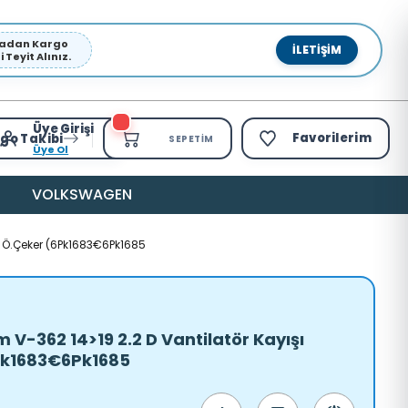
pmadan Kargo
İLETIŞIM
Teyit Alınız.
Üye Girişi
Favorilerim
go Takibi
SEPETIM
Üye Ol
VOLKSWAGEN
lı Ö.Çeker (6Pk1683€6Pk1685
 V-362 14>19 2.2 D Vantilatör Kayışı
6Pk1683€6Pk1685