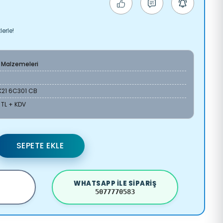
erle!
 Malzemeleri
K21 6C301 CB
 TL + KDV
SEPETE EKLE
WHATSAPP ILE SIPARIŞ
5077770583