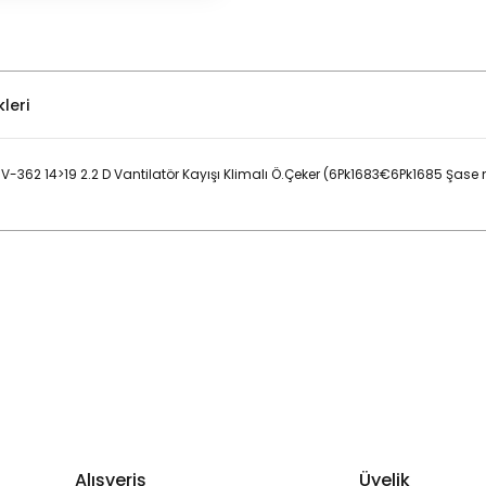
leri
-362 14>19 2.2 D Vantilatör Kayışı Klimalı Ö.Çeker (6Pk1683€6Pk1685 Şas
Bu ürüne ilk yorumu siz yapın!
Yorum Yaz
Alışveriş
Üyelik