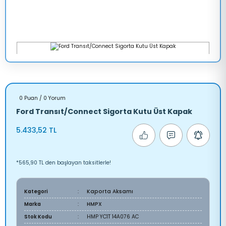
0 Puan / 0 Yorum
Ford Transıt/Connect Sigorta Kutu Üst Kapak
5.433,52 TL
*565,90 TL den başlayan taksitlerle!
Kategori
Kaporta Aksamı
Marka
HMPX
Stok Kodu
HMP YC1T 14A076 AC