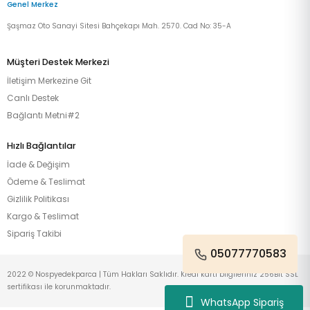
Genel Merkez
Şaşmaz Oto Sanayi Sitesi Bahçekapı Mah. 2570. Cad No: 35-A
Müşteri Destek Merkezi
İletişim Merkezine Git
Canlı Destek
Bağlantı Metni#2
Hızlı Bağlantılar
İade & Değişim
Ödeme & Teslimat
Gizlilik Politikası
Kargo & Teslimat
Sipariş Takibi
05077770583
2022 © Nospyedekparca | Tüm Hakları Saklıdır. Kredi kartı bilgileriniz 256Bit SSL
sertifikası ile korunmaktadır.
WhatsApp Sipariş