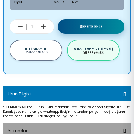
Fiyat
4.527,93 TL + KDV
SEPETE EKLE
BIZI ARAYIN
WHATSAPP ILE SIPARIŞ
05077770583
5077770583
Ürün Bilgisi
YC1T 14A076 AC kodlu ürün HMPX markadır. Ford Transıt/Connect Sigorta Kutu Üst
Kapak Şase numarasıyla whatsapp iletişim hattından parçanın doğruluğunu
kontrol edebilirsiniz. FORD araçlarına uygundur.
Yorumlar