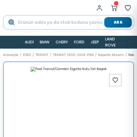
ARA
LAND
AUDİ
BMW
CHERY
FORD
JEEP
TESLA
ROVER
Anasayfa
FORD
TRANSİT
TRANSİT 2000-2006 V184
Kaporta Aksamı
Ford 