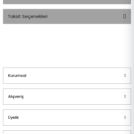
Taksit Seçenekleri
Bu ürüne ilk yorumu siz yapın!
Yorum Yaz
Kurumsal
Alışveriş
Üyelik