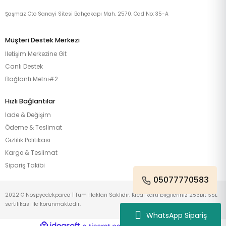
Şaşmaz Oto Sanayi Sitesi Bahçekapı Mah. 2570. Cad No: 35-A
Müşteri Destek Merkezi
İletişim Merkezine Git
Canlı Destek
Bağlantı Metni#2
Hızlı Bağlantılar
İade & Değişim
Ödeme & Teslimat
Gizlilik Politikası
Kargo & Teslimat
Sipariş Takibi
05077770583
2022 © Nospyedekparca | Tüm Hakları Saklıdır. Kredi kartı bilgileriniz 256Bit SSL
sertifikası ile korunmaktadır.
WhatsApp Sipariş
ideasoft
ile