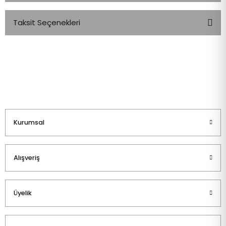
Taksit Seçenekleri
Bu ürüne ilk yorumu siz yapın!
Yorum Yaz
Kurumsal
Alışveriş
Üyelik