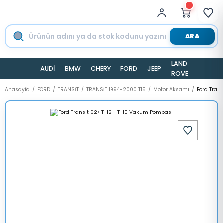
ARA
LAND
AUDİ
BMW
CHERY
FORD
JEEP
TESLA
ROVER
Anasayfa
FORD
TRANSİT
TRANSİT 1994-2000 T15
Motor Aksamı
Ford Tran