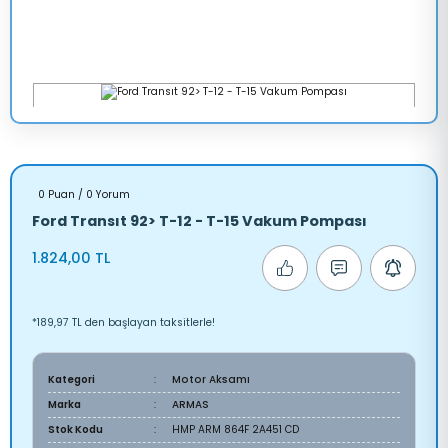
0 Puan / 0 Yorum
Ford Transıt 92> T-12 - T-15 Vakum Pompası
1.824,00 TL
*189,97 TL den başlayan taksitlerle!
Kategori
Motor Aksamı
Marka
ARMAS
Stok Kodu
HMP ARM 864F 2A451 CD