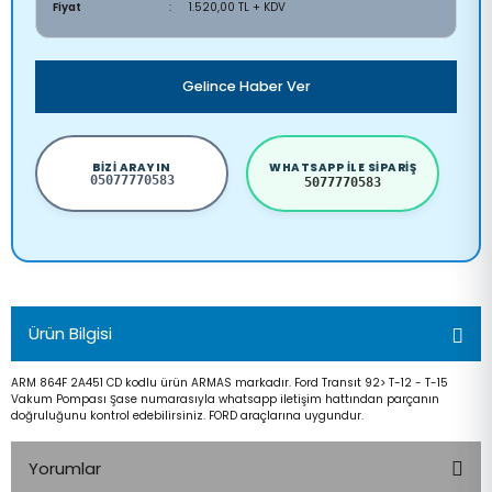
Fiyat
1.520,00 TL + KDV
Gelince Haber Ver
BIZI ARAYIN
WHATSAPP ILE SIPARIŞ
05077770583
5077770583
Ürün Bilgisi
ARM 864F 2A451 CD kodlu ürün ARMAS markadır. Ford Transıt 92> T-12 - T-15
Vakum Pompası Şase numarasıyla whatsapp iletişim hattından parçanın
doğruluğunu kontrol edebilirsiniz. FORD araçlarına uygundur.
Yorumlar