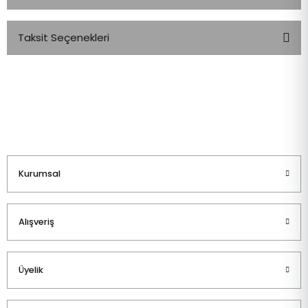
Taksit Seçenekleri
Bu ürüne ilk yorumu siz yapın!
Yorum Yaz
Kurumsal
Alışveriş
Üyelik