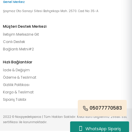
Genel Merkez
Şaşmaz Oto Sanayi Sitesi Bahçekapı Mah. 2570. Cad No: 35-A
Müşteri Destek Merkezi
İletişim Merkezine Git
Canlı Destek
Bağlantı Metni#2
Hızlı Bağlantılar
İade & Değişim
Ödeme & Teslimat
Gizlilik Politikası
Kargo & Teslimat
Sipariş Takibi
05077770583
2022 © Nospyedekparca | Tüm Hakları Saklıdır. Kredi kartı bilgileriniz 256Bit SSL
sertifikası ile korunmaktadır.
WhatsApp Sipariş