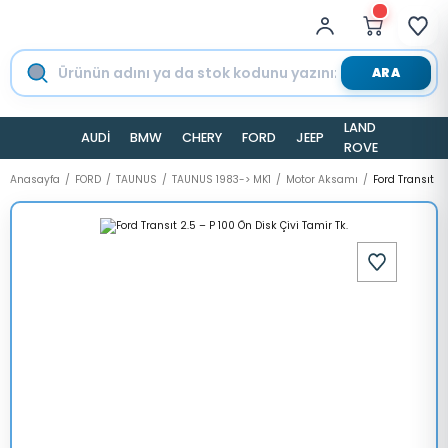
ARA
LAND
AUDİ
BMW
CHERY
FORD
JEEP
TESLA
ROVER
Anasayfa
FORD
TAUNUS
TAUNUS 1983-> MK1
Motor Aksamı
Ford Transıt 2.