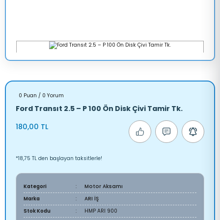
0 Puan / 0 Yorum
Ford Transıt 2.5 – P 100 Ön Disk Çivi Tamir Tk.
180,00 TL
*18,75 TL den başlayan taksitlerle!
Kategori
Motor Aksamı
Marka
ARI İŞ
Stok Kodu
HMP ARI 900