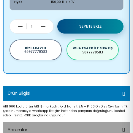
Fiyat
150,00 TL + KDV
SEPETE EKLE
BIZI ARAYIN
WHATSAPP ILE SIPARIŞ
05077770583
5077770583
Ürün Bilgisi
ARI 900 kodlu ürün ARI İŞ markadır. Ford Transıt 2.5 – P 100 Ön Disk Çivi Tamir Tk.
Şase numarasıyla whatsapp iletişim hattından parçanın doğruluğunu kontrol
edebilirsiniz. FORD araçlarına uygundur.
Yorumlar