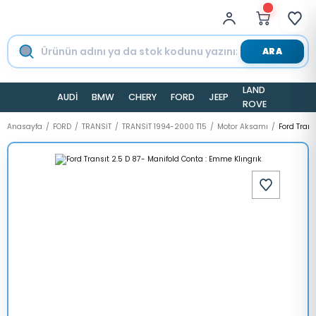
ARA
LAND
AUDİ
BMW
CHERY
FORD
JEEP
TESLA
ROVER
Anasayfa
FORD
TRANSİT
TRANSİT 1994-2000 T15
Motor Aksamı
Ford Trans