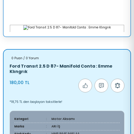
0 Puan / 0 Yorum
Ford Transıt 2.5 D 87- Manifold Conta : Emme
Klıngrık
180,00 TL
*18,75 TL den başlayan taksitlerle!
Kategori
Motor Aksamı
Marka
ARI İŞ
Stok Kodu
HMP 864F 9461 AA