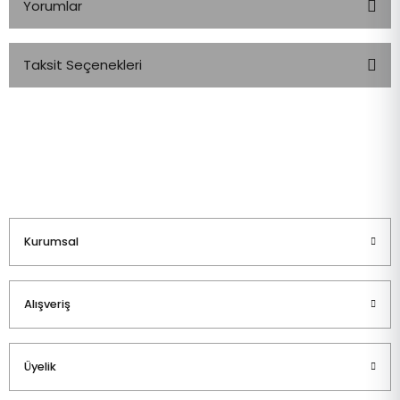
Yorumlar
Taksit Seçenekleri
Bu ürüne ilk yorumu siz yapın!
Yorum Yaz
Kurumsal
Alışveriş
Üyelik