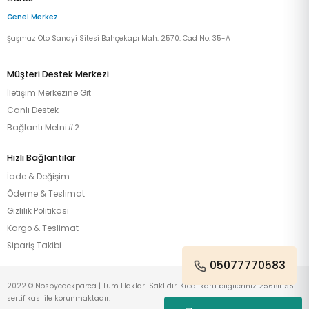
Genel Merkez
Şaşmaz Oto Sanayi Sitesi Bahçekapı Mah. 2570. Cad No: 35-A
Müşteri Destek Merkezi
İletişim Merkezine Git
Canlı Destek
Bağlantı Metni#2
Hızlı Bağlantılar
İade & Değişim
Ödeme & Teslimat
Gizlilik Politikası
Kargo & Teslimat
Sipariş Takibi
05077770583
2022 © Nospyedekparca | Tüm Hakları Saklıdır. Kredi kartı bilgileriniz 256Bit SSL
sertifikası ile korunmaktadır.