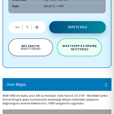
Fiyat
150,00 TL + KDV
SEPETE EKLE
BIZI ARAYIN
WHATSAPP ILE SIPARIŞ
05077770583
5077770583
Ürün Bilgisi
864F 9461 AA kodlu ürün ARI İŞ markadır. Ford Transıt 2.5 D 87- Manifold Conta :
Emme Klıngrık Şase numarasıyla whatsapp iletişim hattından parçanın
doğruluğunu kontrol edebilirsiniz. FORD araçlarına uygundur.