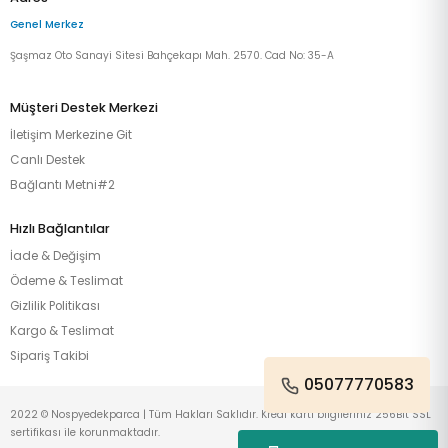
Genel Merkez
Şaşmaz Oto Sanayi Sitesi Bahçekapı Mah. 2570. Cad No: 35-A
Müşteri Destek Merkezi
İletişim Merkezine Git
Canlı Destek
Bağlantı Metni#2
Hızlı Bağlantılar
İade & Değişim
Ödeme & Teslimat
Gizlilik Politikası
Kargo & Teslimat
Sipariş Takibi
05077770583
2022 © Nospyedekparca | Tüm Hakları Saklıdır. Kredi kartı bilgileriniz 256Bit SSL
sertifikası ile korunmaktadır.