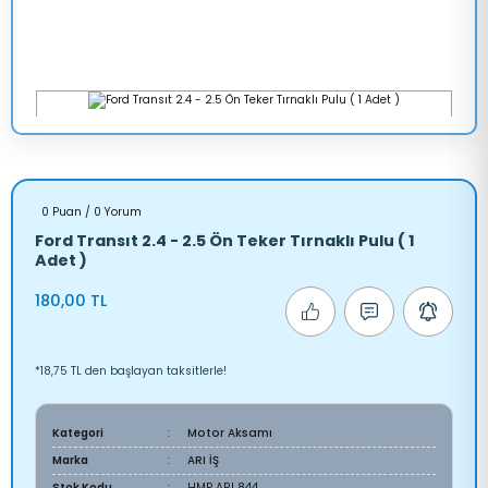
0 Puan / 0 Yorum
Ford Transıt 2.4 - 2.5 Ön Teker Tırnaklı Pulu ( 1
Adet )
180,00 TL
*18,75 TL den başlayan taksitlerle!
Kategori
Motor Aksamı
Marka
ARI İŞ
Stok Kodu
HMP ARI 844