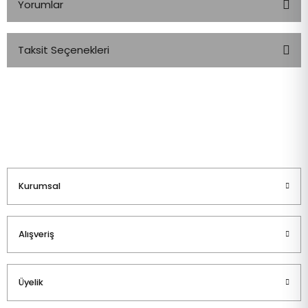
Yorumlar
Taksit Seçenekleri
Bu ürüne ilk yorumu siz yapın!
Yorum Yaz
Kurumsal
Alışveriş
Üyelik