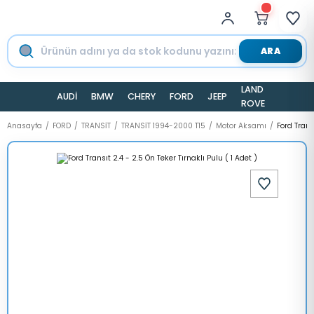
ARA
LAND
AUDİ
BMW
CHERY
FORD
JEEP
TESLA
ROVER
Anasayfa
FORD
TRANSİT
TRANSİT 1994-2000 T15
Motor Aksamı
Ford Trans