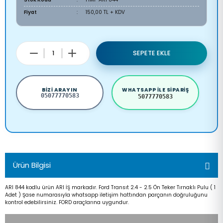
Fiyat
150,00 TL + KDV
SEPETE EKLE
BIZI ARAYIN
WHATSAPP ILE SIPARIŞ
05077770583
5077770583
Ürün Bilgisi
ARI 844 kodlu ürün ARI İŞ markadır. Ford Transıt 2.4 - 2.5 Ön Teker Tırnaklı Pulu ( 1
Adet ) Şase numarasıyla whatsapp iletişim hattından parçanın doğruluğunu
kontrol edebilirsiniz. FORD araçlarına uygundur.