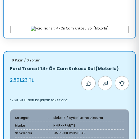
0 Puan / 0 Yorum
Ford Transıt 14> Ön Cam Krikosu Sol (Motorlu)
2.501,23 TL
*260,50 TL den başlayan taksitlerle!
Kategori
Elektrik / Aydınlatma Aksamı
Marka
HMPX-PARTS
Stok Kodu
HMP BK31 V23201 AF