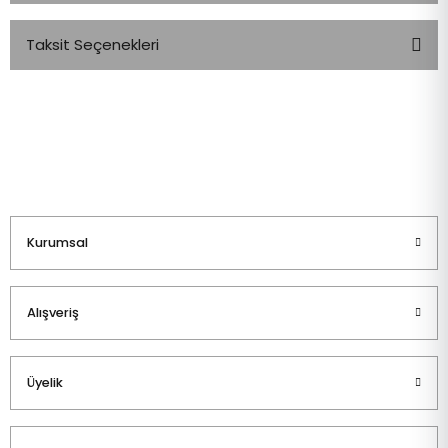
Taksit Seçenekleri
Bu ürüne ilk yorumu siz yapın!
Yorum Yaz
Kurumsal
Alışveriş
Üyelik