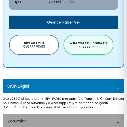
Fiyat
2.084,36 TL + KDV
Gelince Haber Ver
BIZI ARAYIN
WHATSAPP ILE SIPARIŞ
05077770583
5077770583
Ürün Bilgisi
BK31 V23201 AF kodlu ürün HMPX-PARTS markadır. Ford Transıt 14> Ön Cam Krikosu
Sol (Motorlu) Şase numarasıyla whatsapp iletişim hattından parçanın
doğruluğunu kontrol edebilirsiniz. FORD araçlarına uygundur.
Yorumlar