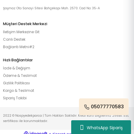
Şaşmaz Oto Sanayi Sitesi Bahçekapı Mah. 2570. Cad No: 35-A
Müşteri Destek Merkezi
İletişim Merkezine Git
Canlı Destek
Bağlantı Metni#2
Hızlı Bağlantılar
İade & Değişim
Ödeme & Teslimat
Gizlilik Politikası
Kargo & Teslimat
Sipariş Takibi
05077770583
2022 © Nospyedekparca | Tüm Hakları Saklıdır. Kredi kartı bilgileriniz 256Bit SSL
sertifikası ile korunmaktadır.
WhatsApp Sipariş
ideasoft
ile