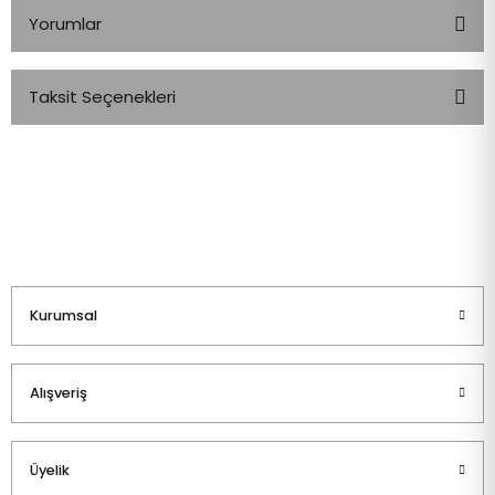
Yorumlar
Taksit Seçenekleri
Bu ürüne ilk yorumu siz yapın!
Yorum Yaz
Kurumsal
Alışveriş
Üyelik