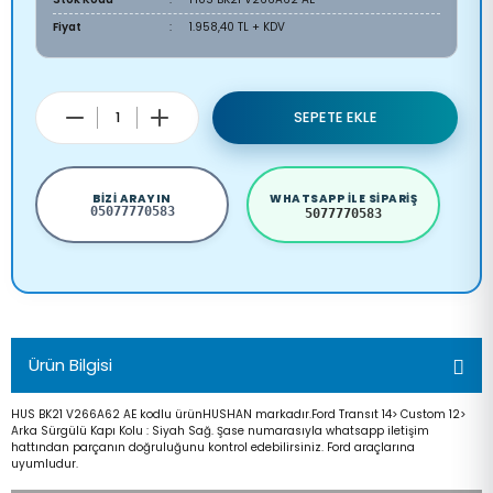
Fiyat
1.958,40 TL + KDV
SEPETE EKLE
BIZI ARAYIN
WHATSAPP ILE SIPARIŞ
05077770583
5077770583
Ürün Bilgisi
HUS BK21 V266A62 AE kodlu ürünHUSHAN markadır.Ford Transıt 14> Custom 12>
Arka Sürgülü Kapı Kolu : Siyah Sağ. Şase numarasıyla whatsapp iletişim
hattından parçanın doğruluğunu kontrol edebilirsiniz. Ford araçlarına
uyumludur.