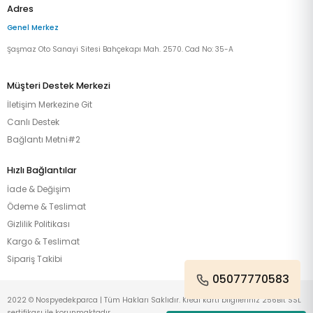
Adres
Genel Merkez
Şaşmaz Oto Sanayi Sitesi Bahçekapı Mah. 2570. Cad No: 35-A
Müşteri Destek Merkezi
İletişim Merkezine Git
Canlı Destek
Bağlantı Metni#2
Hızlı Bağlantılar
İade & Değişim
Ödeme & Teslimat
Gizlilik Politikası
Kargo & Teslimat
Sipariş Takibi
05077770583
2022 © Nospyedekparca | Tüm Hakları Saklıdır. Kredi kartı bilgileriniz 256Bit SSL
sertifikası ile korunmaktadır.