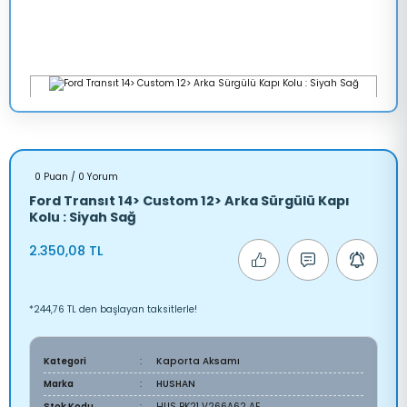
0 Puan / 0 Yorum
Ford Transıt 14> Custom 12> Arka Sürgülü Kapı
Kolu : Siyah Sağ
2.350,08 TL
*244,76 TL den başlayan taksitlerle!
Kategori
Kaporta Aksamı
Marka
HUSHAN
Stok Kodu
HUS BK21 V266A62 AE