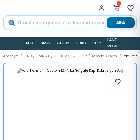
ARA
LAND
AUDİ
BMW
CHERY
FORD
JEEP
TESLA
ROVER
Anasayfa
FORD
TRANSİT
CUSTOM 2012- V362
Kaporta Aksamı
Ford Trans