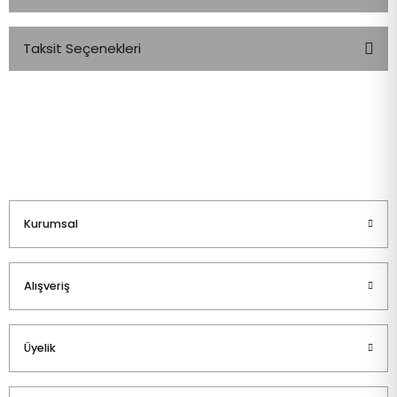
Taksit Seçenekleri
Bu ürüne ilk yorumu siz yapın!
Yorum Yaz
Kurumsal
Alışveriş
Üyelik