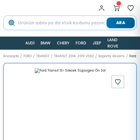
ARA
LAND
AUDİ
BMW
CHERY
FORD
JEEP
TESLA
ROVER
Anasayfa
FORD
TRANSİT
TRANSİT 2014-2019 V363
Kaporta Aksamı
Ford T