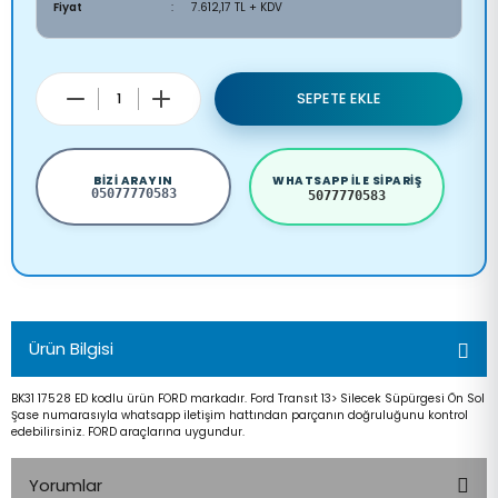
Fiyat
7.612,17 TL + KDV
SEPETE EKLE
BIZI ARAYIN
WHATSAPP ILE SIPARIŞ
05077770583
5077770583
Ürün Bilgisi
BK31 17528 ED kodlu ürün FORD markadır. Ford Transıt 13> Silecek Süpürgesi Ön Sol
Şase numarasıyla whatsapp iletişim hattından parçanın doğruluğunu kontrol
edebilirsiniz. FORD araçlarına uygundur.
Yorumlar