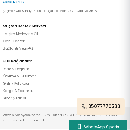
Genel Merkez
Şaşmaz Oto Sanayi Sitesi Bahçekapı Mah. 2570. Cad No: 35-A
Müşteri Destek Merkezi
İletişim Merkezine Git
Canlı Destek
Bağlantı Metni#2
Hızlı Bağlantılar
İade & Değişim
Ödeme & Teslimat
Gizlilik Politikası
Kargo & Teslimat
Sipariş Takibi
05077770583
2022 © Nospyedekparca | Tüm Hakları Saklıdır. Kredi kartı bilgileriniz 256Bit SSL
sertifikası ile korunmaktadır.
WhatsApp Sipariş