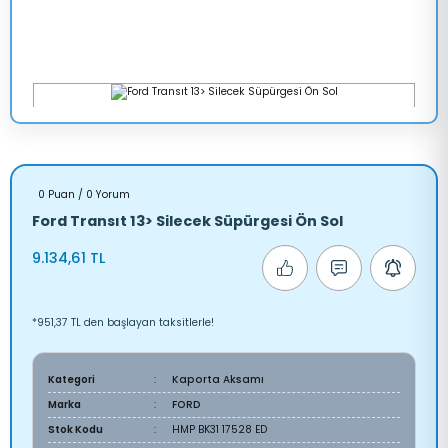
0 Puan / 0 Yorum
Ford Transıt 13> Silecek Süpürgesi Ön Sol
9.134,61 TL
*951,37 TL den başlayan taksitlerle!
Kategori
Kaporta Aksamı
Marka
FORD
Stok Kodu
HMP BK31 17528 ED