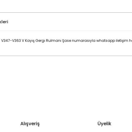
leri
> V347-V363 V Kayış Gergı Rulmanı Şase numarasıyla whatsapp iletişim ha
Bu ürüne ilk yorumu siz yapın!
Yorum Yaz
Alışveriş
Üyelik