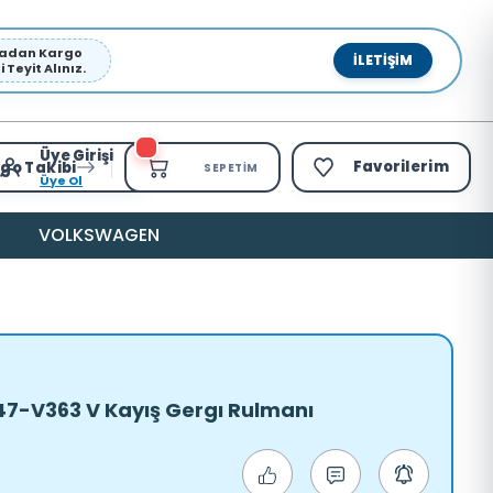
pmadan Kargo
İLETIŞIM
Teyit Alınız.
Üye Girişi
Favorilerim
go Takibi
SEPETIM
Üye Ol
VOLKSWAGEN
347-V363 V Kayış Gergı Rulmanı