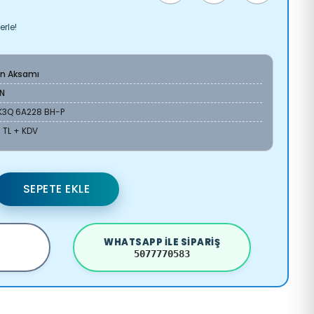
erle!
n Aksamı
N
K3Q 6A228 BH-P
 TL + KDV
SEPETE EKLE
WHATSAPP ILE SIPARIŞ
5077770583