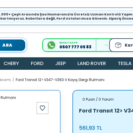
1.000+ Çeşit Arasında Şasi Numaranızla Ücretsiz Uzman Kontrolü Ya
ıkartmıyoruz. Robotlara değil, Ford Ustalarımıza Güvenin. Sipariş Öncesi 
WHATSAPP
ARA
Kar
0507 777 05 83
CHERY
FORD
JEEP
LAND ROVER
TESLA
ksamı
Ford Transıt 12> V347-V363 V Kayış Gergı Rulmanı
0 Puan / 0 Yorum
Ford Transıt 12> V
561,93 TL