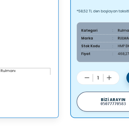
*58,52 TL den başlayan taksitl
Kategori
Rulma
Marka
RULMA
Stok Kodu
HMP B
Fiyat
468,27
BIZI ARAYIN
05077770583