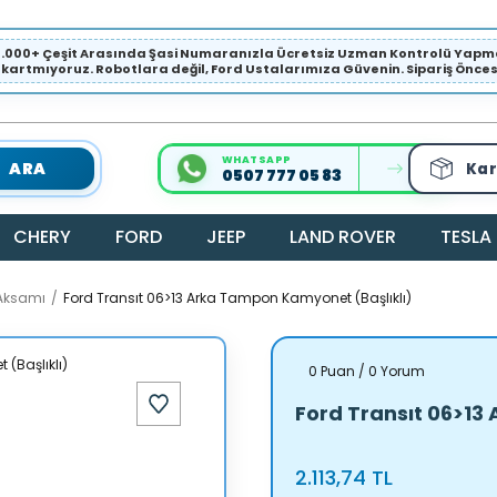
1.000+ Çeşit Arasında Şasi Numaranızla Ücretsiz Uzman Kontrolü Ya
ıkartmıyoruz. Robotlara değil, Ford Ustalarımıza Güvenin. Sipariş Öncesi 
WHATSAPP
ARA
Kar
0507 777 05 83
CHERY
FORD
JEEP
LAND ROVER
TESLA
Aksamı
Ford Transıt 06>13 Arka Tampon Kamyonet (Başlıklı)
0 Puan / 0 Yorum
Ford Transıt 06>13
2.113,74 TL