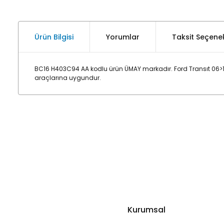
Ürün Bilgisi
Yorumlar
Taksit Seçenek
BC16 H403C94 AA kodlu ürün ÜMAY markadır. Ford Transıt 06>1
araçlarına uygundur.
Kurumsal