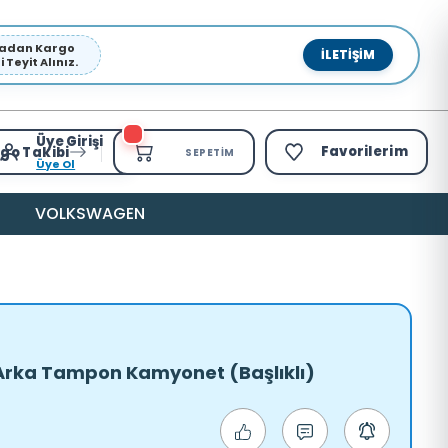
pmadan Kargo
İLETIŞIM
Teyit Alınız.
Üye Girişi
Favorilerim
go Takibi
SEPETIM
Üye Ol
VOLKSWAGEN
 Arka Tampon Kamyonet (Başlıklı)