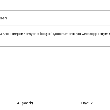
leri
3 Arka Tampon Kamyonet (Başlıklı) Şase numarasıyla whatsapp iletişim ha
Bu ürüne ilk yorumu siz yapın!
Yorum Yaz
Alışveriş
Üyelik