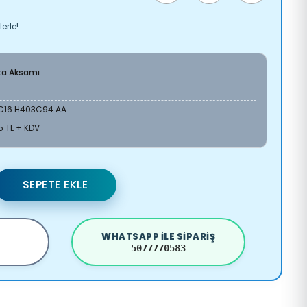
erle!
ta Aksamı
C16 H403C94 AA
45 TL + KDV
SEPETE EKLE
WHATSAPP ILE SIPARIŞ
5077770583