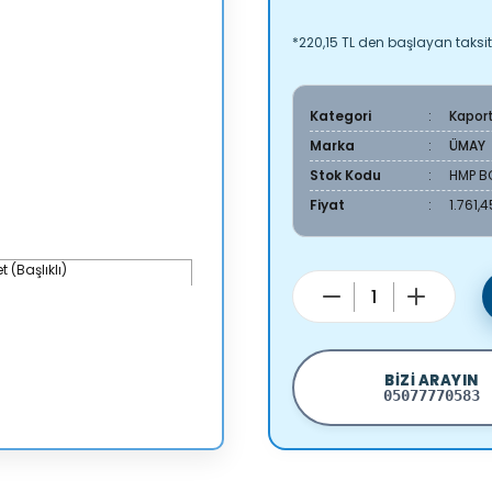
*220,15 TL den başlayan taksitl
Kategori
Kapor
Marka
ÜMAY
Stok Kodu
HMP B
Fiyat
1.761,
BIZI ARAYIN
05077770583