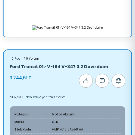
0 Puan / 0 Yorum
Ford Transit 01> V-184 V-347 3.2 Devirdaim
3.244,61 TL
*337,93 TL den başlayan taksitlerle!
Kategori
Motor Aksamı
Marka
OES
Stok Kodu
HMP 7C16 8A558 AA