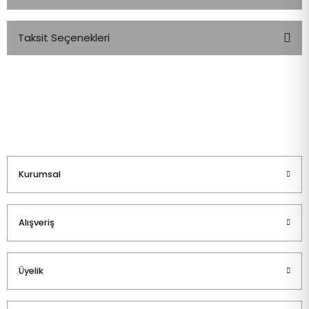
Taksit Seçenekleri
Bu ürüne ilk yorumu siz yapın!
Yorum Yaz
Kurumsal
Alışveriş
Üyelik