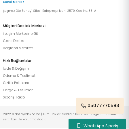
Genel Merkez
Şaşmaz Oto Sanayi Sitesi Bahçekapı Mah. 2570. Cad No: 35-A
Müşteri Destek Merkezi
İletişim Merkezine Git
Canlı Destek
Bağlantı Metni#2
Hızlı Bağlantılar
İade & Değişim
Ödeme & Teslimat
Gizlilik Politikası
Kargo & Teslimat
Sipariş Takibi
05077770583
2022 © Nospyedekparca | Tüm Hakları Saklıdır. Kredi kartı bilgileriniz 256Bit SSL
sertifikası ile korunmaktadır.
WhatsApp Sipariş