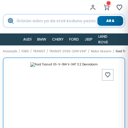
ARA
LAND
AUDİ
BMW
CHERY
FORD
JEEP
TESLA
ROVER
Anasayfa
FORD
TRANSİT
TRANSİT 2006-2014 V347
Motor Aksamı
Ford Tra