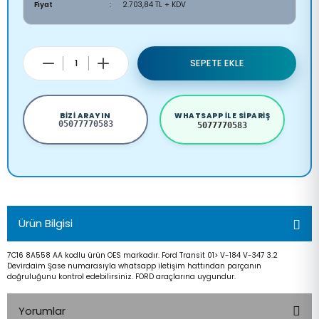
Fiyat
2.703,84 TL + KDV
SEPETE EKLE
BIZI ARAYIN
WHATSAPP ILE SIPARIŞ
05077770583
5077770583
Ürün Bilgisi
7C16 8A558 AA kodlu ürün OES markadır. Ford Transit 01> V-184 V-347 3.2
Devirdaim Şase numarasıyla whatsapp iletişim hattından parçanın
doğruluğunu kontrol edebilirsiniz. FORD araçlarına uygundur.
Yorumlar