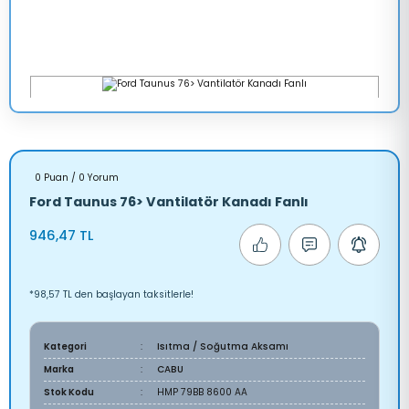
0 Puan / 0 Yorum
Ford Taunus 76> Vantilatör Kanadı Fanlı
946,47 TL
*98,57 TL den başlayan taksitlerle!
Kategori
Isıtma / Soğutma Aksamı
Marka
CABU
Stok Kodu
HMP 79BB 8600 AA