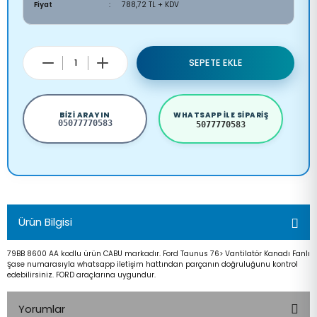
Fiyat
788,72 TL + KDV
SEPETE EKLE
BIZI ARAYIN
WHATSAPP ILE SIPARIŞ
05077770583
5077770583
Ürün Bilgisi
79BB 8600 AA kodlu ürün CABU markadır. Ford Taunus 76> Vantilatör Kanadı Fanlı
Şase numarasıyla whatsapp iletişim hattından parçanın doğruluğunu kontrol
edebilirsiniz. FORD araçlarına uygundur.
Yorumlar