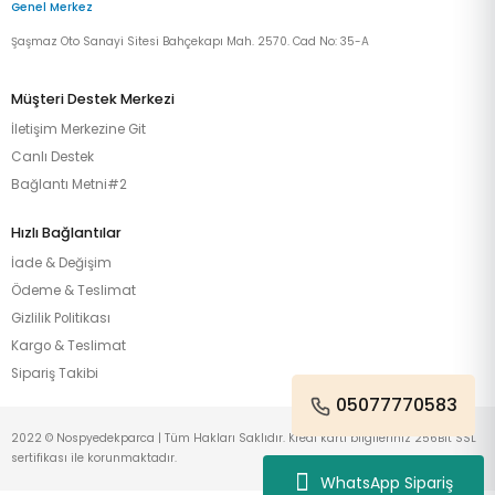
Genel Merkez
Şaşmaz Oto Sanayi Sitesi Bahçekapı Mah. 2570. Cad No: 35-A
Müşteri Destek Merkezi
İletişim Merkezine Git
Canlı Destek
Bağlantı Metni#2
Hızlı Bağlantılar
İade & Değişim
Ödeme & Teslimat
Gizlilik Politikası
Kargo & Teslimat
Sipariş Takibi
05077770583
2022 © Nospyedekparca | Tüm Hakları Saklıdır. Kredi kartı bilgileriniz 256Bit SSL
sertifikası ile korunmaktadır.
WhatsApp Sipariş