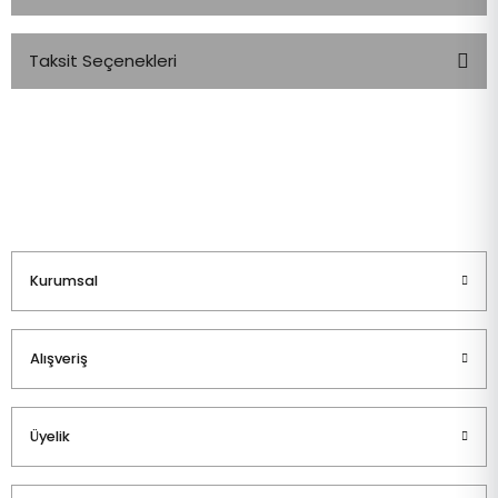
Taksit Seçenekleri
Bu ürüne ilk yorumu siz yapın!
Yorum Yaz
Kurumsal
Alışveriş
Üyelik