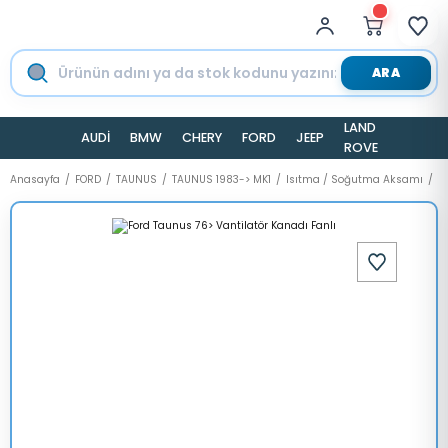
ARA
LAND
AUDİ
BMW
CHERY
FORD
JEEP
TESLA
ROVER
Anasayfa
FORD
TAUNUS
TAUNUS 1983-> MK1
Isıtma / Soğutma Aksamı
F