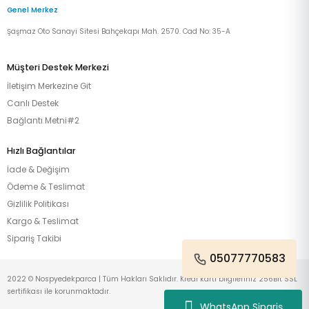
Genel Merkez
Şaşmaz Oto Sanayi Sitesi Bahçekapı Mah. 2570. Cad No: 35-A
Müşteri Destek Merkezi
İletişim Merkezine Git
Canlı Destek
Bağlantı Metni#2
Hızlı Bağlantılar
İade & Değişim
Ödeme & Teslimat
Gizlilik Politikası
Kargo & Teslimat
Sipariş Takibi
05077770583
2022 © Nospyedekparca | Tüm Hakları Saklıdır. Kredi kartı bilgileriniz 256Bit SSL
sertifikası ile korunmaktadır.
WhatsApp Sipariş