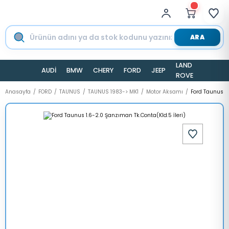
ARA
LAND
AUDİ
BMW
CHERY
FORD
JEEP
TESLA
ROVER
Anasayfa
FORD
TAUNUS
TAUNUS 1983-> MK1
Motor Aksamı
Ford Taunus 1.