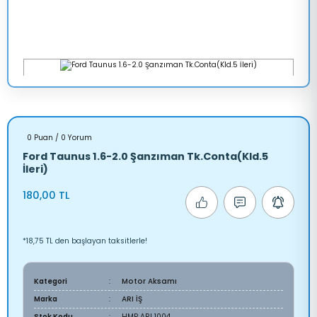
0 Puan / 0 Yorum
Ford Taunus 1.6-2.0 Şanzıman Tk.Conta(Kld.5
İleri)
180,00 TL
*18,75 TL den başlayan taksitlerle!
Kategori
Motor Aksamı
Marka
ARI İŞ
Stok Kodu
HMP ARI 1004