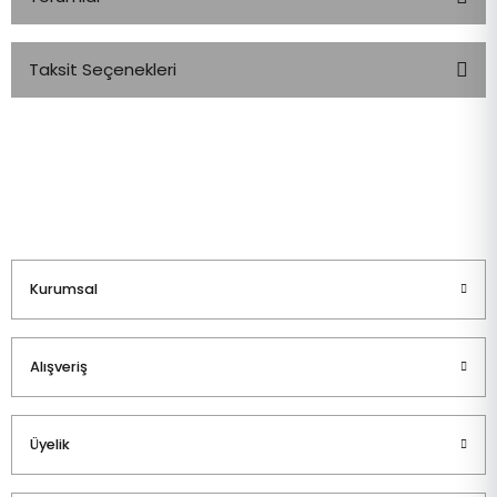
Taksit Seçenekleri
Bu ürüne ilk yorumu siz yapın!
Yorum Yaz
Kurumsal
Alışveriş
Üyelik