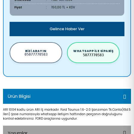
Fiyat
150,00 TL + KDV
Gelince Haber Ver
BIZI ARAYIN
WHATSAPP ILE SIPARIŞ
05077770583
5077770583
Ürün Bilgisi
ARI 1004 kodlu ürün ARI İŞ markadır. Ford Taunus 1.6-2.0 Şanzıman Tk.Conta(Kld.5
İleri) Şase numarasıyla whatsapp iletişim hattından parçanın doğruluğunu
kontrol edebilirsiniz. FORD araçlarına uygundur.
Yorumlar