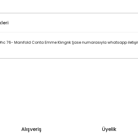
leri
 Ohc 76- Manifold Conta Emme Klıngrık Şase numarasıyla whatsapp iletişi
Bu ürüne ilk yorumu siz yapın!
Yorum Yaz
Alışveriş
Üyelik