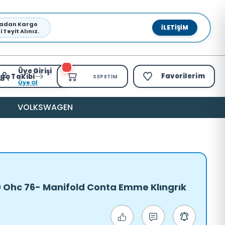
pmadan Kargo
İLETIŞIM
Teyit Alınız.
Üye Girişi
Favorilerim
go Takibi
SEPETIM
Üye Ol
VOLKSWAGEN
0 Ohc 76- Manifold Conta Emme Klıngrık