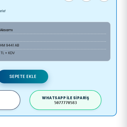
rle!
 Aksamı
1HM 9441 AB
 TL + KDV
SEPETE EKLE
WHATSAPP ILE SIPARIŞ
5077770583