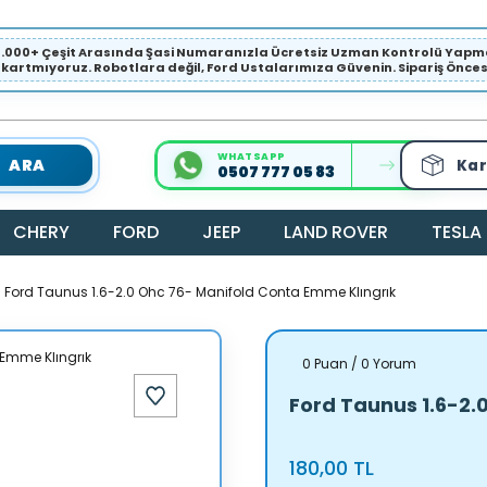
1.000+ Çeşit Arasında Şasi Numaranızla Ücretsiz Uzman Kontrolü Ya
ıkartmıyoruz. Robotlara değil, Ford Ustalarımıza Güvenin. Sipariş Öncesi 
WHATSAPP
ARA
Kar
0507 777 05 83
CHERY
FORD
JEEP
LAND ROVER
TESLA
Ford Taunus 1.6-2.0 Ohc 76- Manifold Conta Emme Klıngrık
0 Puan / 0 Yorum
Ford Taunus 1.6-2.
180,00 TL