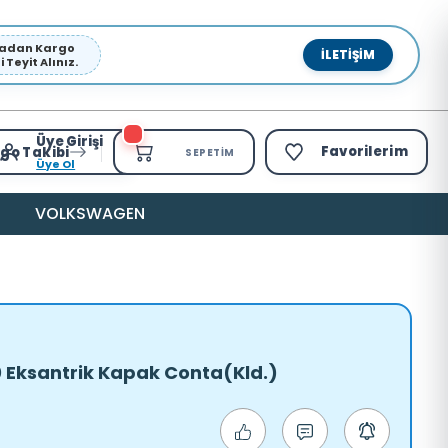
pmadan Kargo
İLETIŞIM
Teyit Alınız.
Üye Girişi
Favorilerim
go Takibi
SEPETIM
Üye Ol
VOLKSWAGEN
0 Eksantrik Kapak Conta(Kld.)