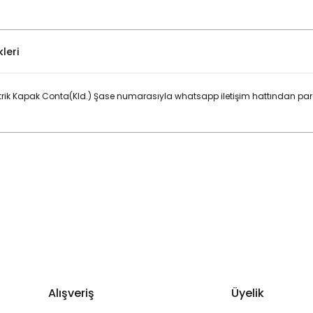
leri
ntrik Kapak Conta(Kld.) Şase numarasıyla whatsapp iletişim hattından par
Bu ürüne ilk yorumu siz yapın!
Yorum Yaz
Alışveriş
Üyelik