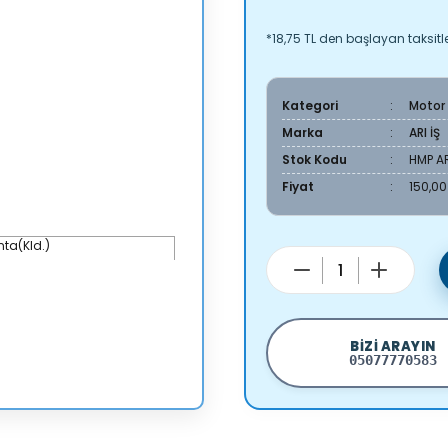
*18,75 TL den başlayan taksitle
Kategori
Motor
Marka
ARI İŞ
Stok Kodu
HMP AR
Fiyat
150,00
BIZI ARAYIN
05077770583