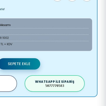
rle!
 Aksamı
I 1002
 TL + KDV
SEPETE EKLE
WHATSAPP ILE SIPARIŞ
5077770583