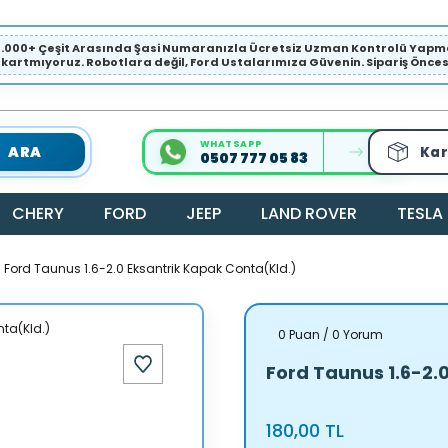
1.000+ Çeşit Arasında Şasi Numaranızla Ücretsiz Uzman Kontrolü Ya
ıkartmıyoruz. Robotlara değil, Ford Ustalarımıza Güvenin. Sipariş Öncesi 
WHATSAPP
ARA
Kar
0507 777 05 83
CHERY
FORD
JEEP
LAND ROVER
TESLA
Ford Taunus 1.6-2.0 Eksantrik Kapak Conta(Kld.)
0 Puan / 0 Yorum
Ford Taunus 1.6-2.
180,00 TL