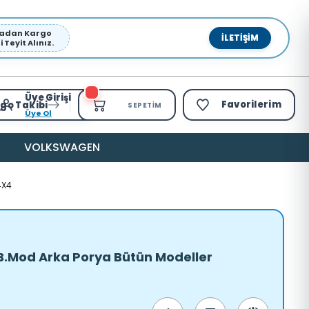
pmadan Kargo
İLETIŞIM
Teyit Alınız.
Üye Girişi
Favorilerim
go Takibi
SEPETIM
Üye Ol
VOLKSWAGEN
4X4
B.Mod Arka Porya Bütün Modeller