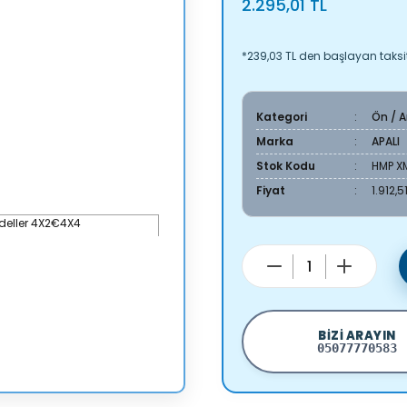
2.295,01 TL
*239,03 TL den başlayan taksit
Kategori
Ön / 
Marka
APALI
Stok Kodu
HMP X
Fiyat
1.912,5
BIZI ARAYIN
05077770583