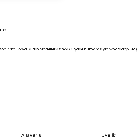
leri
Mod Arka Porya Bütün Modeller 4X2€4X4 Şase numarasıyla whatsapp iletişi
Bu ürüne ilk yorumu siz yapın!
Yorum Yaz
Alışveriş
Üyelik