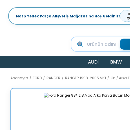
1
Nosp Yedek Parça Alışveriş Mağazasına Hoş Geldiniz!
Ç
AUDİ
BMW
Anasayfa
FORD
RANGER
RANGER 1998-2005 MK1
Ön / Arka 