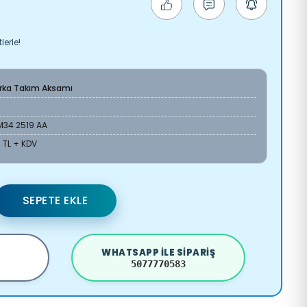
lerle!
Arka Takım Aksamı
M34 2519 AA
1 TL + KDV
SEPETE EKLE
WHATSAPP ILE SIPARIŞ
5077770583