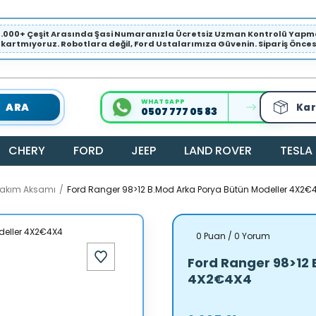
1.000+ Çeşit Arasında Şasi Numaranızla Ücretsiz Uzman Kontrolü Ya
ıkartmıyoruz. Robotlara değil, Ford Ustalarımıza Güvenin. Sipariş Öncesi 
WHATSAPP
ARA
Kar
0507 777 05 83
CHERY
FORD
JEEP
LAND ROVER
TESLA
Takım Aksamı
Ford Ranger 98>12 B.Mod Arka Porya Bütün Modeller 4X2€
0 Puan / 0 Yorum
Ford Ranger 98>12 
4X2€4X4