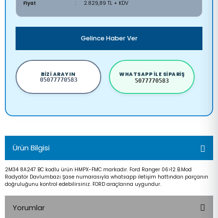
Fiyat
2.829,89 TL + KDV
Gelince Haber Ver
BIZI ARAYIN
WHATSAPP ILE SIPARIŞ
05077770583
5077770583
Ürün Bilgisi
2M34 8A247 BC kodlu ürün HMPX-FMC markadır. Ford Ranger 06>12 B.Mod
Radyatör Davlumbazı Şase numarasıyla whatsapp iletişim hattından parçanın
doğruluğunu kontrol edebilirsiniz. FORD araçlarına uygundur.
Yorumlar