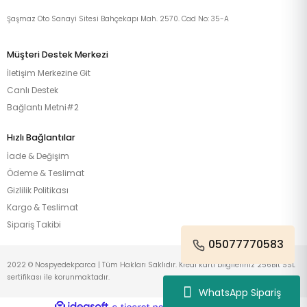
Şaşmaz Oto Sanayi Sitesi Bahçekapı Mah. 2570. Cad No: 35-A
Müşteri Destek Merkezi
İletişim Merkezine Git
Canlı Destek
Bağlantı Metni#2
Hızlı Bağlantılar
İade & Değişim
Ödeme & Teslimat
Gizlilik Politikası
Kargo & Teslimat
Sipariş Takibi
05077770583
2022 © Nospyedekparca | Tüm Hakları Saklıdır. Kredi kartı bilgileriniz 256Bit SSL
sertifikası ile korunmaktadır.
WhatsApp Sipariş
ideasoft
ile