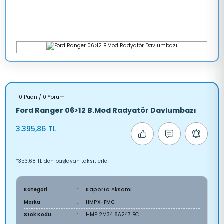
0 Puan / 0 Yorum
Ford Ranger 06>12 B.Mod Radyatör Davlumbazı
3.395,86 TL
*353,68 TL den başlayan taksitlerle!
Kategori
Kaporta Aksamı
Marka
HMPX-FMC
Stok Kodu
HMP 2M34 8A247 BC