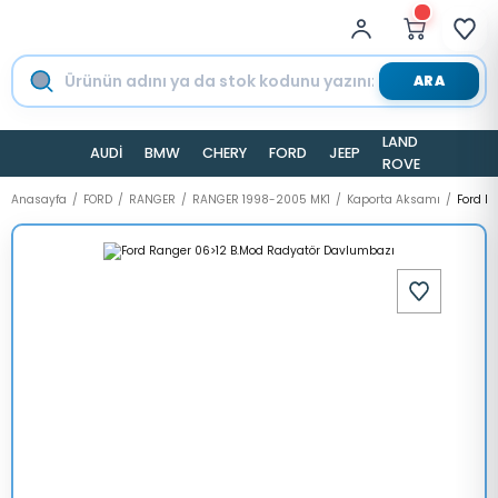
ARA
LAND
AUDİ
BMW
CHERY
FORD
JEEP
TESLA
ROVER
Anasayfa
FORD
RANGER
RANGER 1998-2005 MK1
Kaporta Aksamı
Ford R