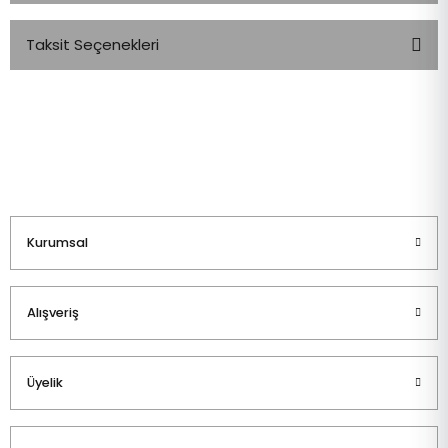
Taksit Seçenekleri
Bu ürüne ilk yorumu siz yapın!
Yorum Yaz
Kurumsal
Alışveriş
Üyelik