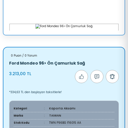
0 Puan / 0 Yorum
Ford Mondeo 96> Ön Çamurluk Sağ
3.213,00 TL
*334,63 TL den başlayan taksitlerle!
Kategori
Kaporta Aksamı
Marka
TAIWAN
Stok Kodu
TWN P96BG F16015 AA