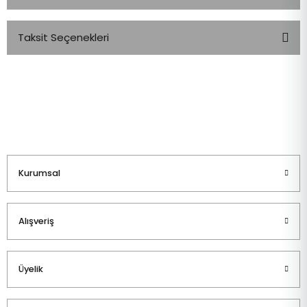
Taksit Seçenekleri
Bu ürüne ilk yorumu siz yapın!
Yorum Yaz
Kurumsal
Alışveriş
Üyelik