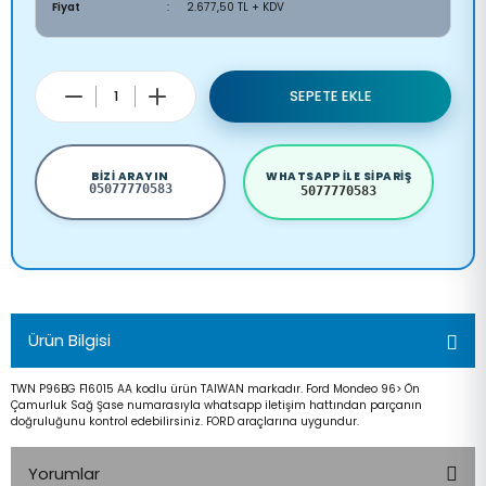
Fiyat
2.677,50 TL + KDV
SEPETE EKLE
BIZI ARAYIN
WHATSAPP ILE SIPARIŞ
05077770583
5077770583
Ürün Bilgisi
TWN P96BG F16015 AA kodlu ürün TAIWAN markadır. Ford Mondeo 96> Ön
Çamurluk Sağ Şase numarasıyla whatsapp iletişim hattından parçanın
doğruluğunu kontrol edebilirsiniz. FORD araçlarına uygundur.
Yorumlar