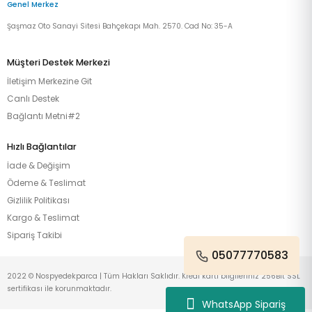
Genel Merkez
Şaşmaz Oto Sanayi Sitesi Bahçekapı Mah. 2570. Cad No: 35-A
Müşteri Destek Merkezi
İletişim Merkezine Git
Canlı Destek
Bağlantı Metni#2
Hızlı Bağlantılar
İade & Değişim
Ödeme & Teslimat
Gizlilik Politikası
Kargo & Teslimat
Sipariş Takibi
05077770583
2022 © Nospyedekparca | Tüm Hakları Saklıdır. Kredi kartı bilgileriniz 256Bit SSL
sertifikası ile korunmaktadır.
WhatsApp Sipariş