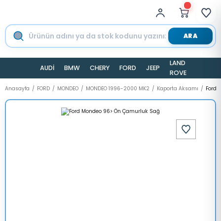
ARA
LAND
AUDİ
BMW
CHERY
FORD
JEEP
TESLA
ROVER
Anasayfa
FORD
MONDEO
MONDEO 1996-2000 MK2
Kaporta Aksamı
Ford 