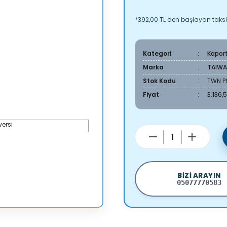
*392,00 TL den başlayan taksit
Kategori
Kapor
Marka
TAIW
Stok Kodu
TWN P
Fiyat
3.136,
BIZI ARAYIN
05077770583