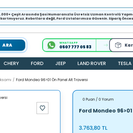
1.000+ Çeşit Arasında Şasi Numaranızla Ücretsiz Uzman Kontrolü Ya
ıkartmıyoruz. Robotlara değil, Ford Ustalarımıza Güvenin. Sipariş Öncesi 
WHATSAPP
ARA
Kar
0507 777 05 83
CHERY
FORD
JEEP
LAND ROVER
TESLA
Aksamı
Ford Mondeo 96>01 Ön Panel Alt Traversi
0 Puan / 0 Yorum
Ford Mondeo 96>01 
3.763,80 TL