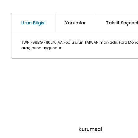
Ürün Bilgisi
Yorumlar
Taksit Seçenek
TWN P99BG F110L76 AA kodlu ürün TAIWAN markadır. Ford Mondeo
araçlarına uygundur.
Kurumsal