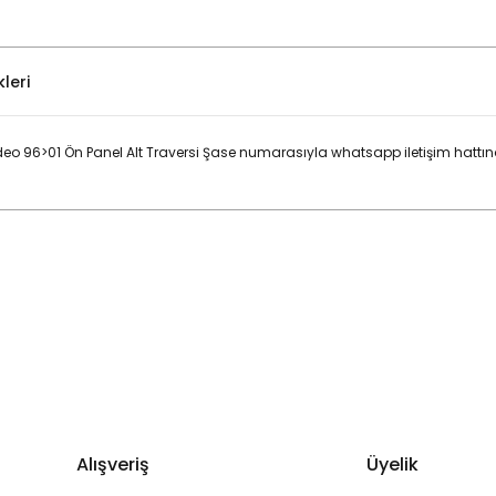
leri
 96>01 Ön Panel Alt Traversi Şase numarasıyla whatsapp iletişim hattın
Bu ürüne ilk yorumu siz yapın!
Yorum Yaz
Alışveriş
Üyelik