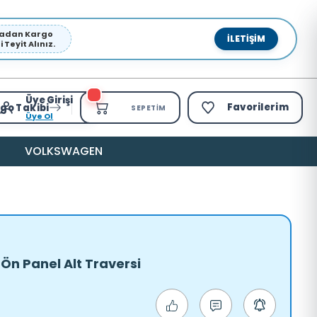
pmadan Kargo
İLETIŞIM
Teyit Alınız.
Üye Girişi
Favorilerim
go Takibi
SEPETIM
Üye Ol
VOLKSWAGEN
Ön Panel Alt Traversi