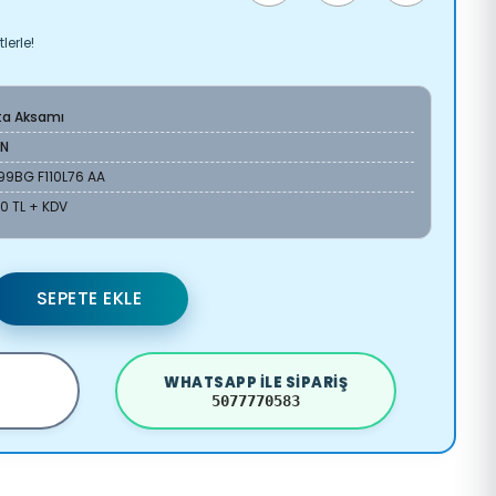
lerle!
ta Aksamı
AN
99BG F110L76 AA
50 TL + KDV
SEPETE EKLE
WHATSAPP ILE SIPARIŞ
5077770583