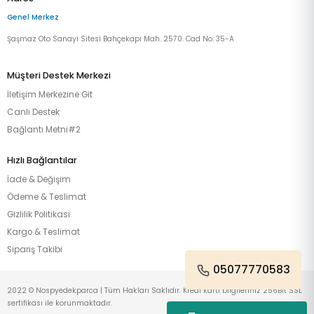
Genel Merkez
Şaşmaz Oto Sanayi Sitesi Bahçekapı Mah. 2570. Cad No: 35-A
Müşteri Destek Merkezi
İletişim Merkezine Git
Canlı Destek
Bağlantı Metni#2
Hızlı Bağlantılar
İade & Değişim
Ödeme & Teslimat
Gizlilik Politikası
Kargo & Teslimat
Sipariş Takibi
05077770583
2022 © Nospyedekparca | Tüm Hakları Saklıdır. Kredi kartı bilgileriniz 256Bit SSL
sertifikası ile korunmaktadır.