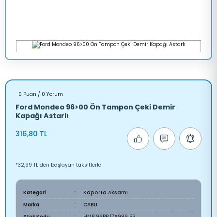
0 Puan / 0 Yorum
Ford Mondeo 96>00 Ön Tampon Çeki Demir
Kapağı Astarlı
316,80 TL
*32,99 TL den başlayan taksitlerle!
Kategori
Kaporta Aksamı
Marka
CABU
Stok Kodu
HMP 96BB 17A989 BB