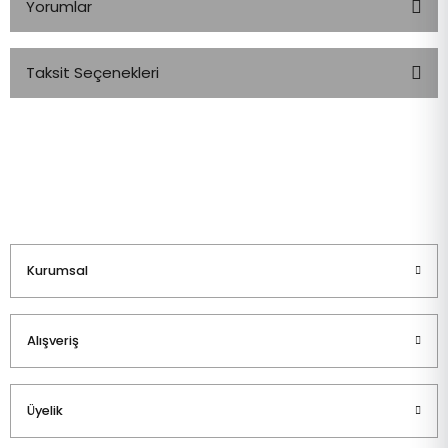
Yorumlar
Taksit Seçenekleri
Bu ürüne ilk yorumu siz yapın!
Yorum Yaz
Kurumsal
Alışveriş
Üyelik