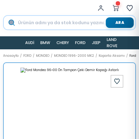
ARA
LAND
AUDİ
BMW
CHERY
FORD
JEEP
TESLA
ROVER
Anasayfa
FORD
MONDEO
MONDEO 1996-2000 MK2
Kaporta Aksamı
Ford 