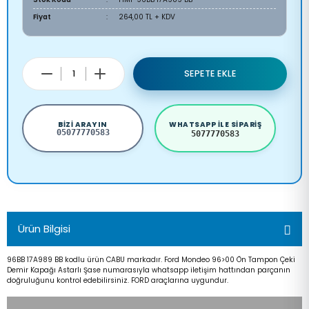
Fiyat
264,00 TL + KDV
SEPETE EKLE
BIZI ARAYIN
WHATSAPP ILE SIPARIŞ
05077770583
5077770583
Ürün Bilgisi
96BB 17A989 BB kodlu ürün CABU markadır. Ford Mondeo 96>00 Ön Tampon Çeki
Demir Kapağı Astarlı Şase numarasıyla whatsapp iletişim hattından parçanın
doğruluğunu kontrol edebilirsiniz. FORD araçlarına uygundur.