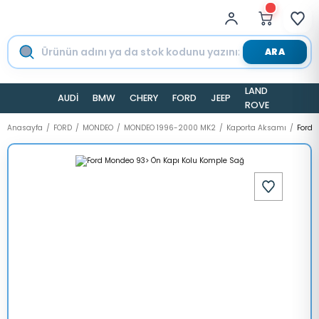
ARA
LAND
AUDİ
BMW
CHERY
FORD
JEEP
TESLA
ROVER
Anasayfa
FORD
MONDEO
MONDEO 1996-2000 MK2
Kaporta Aksamı
Ford 