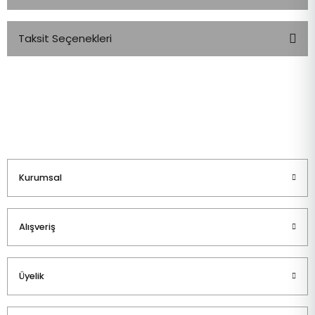
Taksit Seçenekleri
Bu ürüne ilk yorumu siz yapın!
Yorum Yaz
Kurumsal
Alışveriş
Üyelik