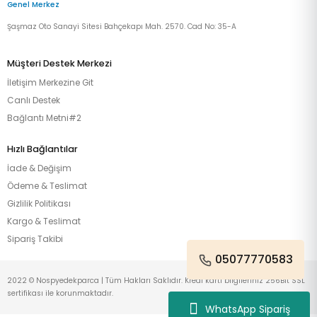
Genel Merkez
Şaşmaz Oto Sanayi Sitesi Bahçekapı Mah. 2570. Cad No: 35-A
Müşteri Destek Merkezi
İletişim Merkezine Git
Canlı Destek
Bağlantı Metni#2
Hızlı Bağlantılar
İade & Değişim
Ödeme & Teslimat
Gizlilik Politikası
Kargo & Teslimat
Sipariş Takibi
05077770583
2022 © Nospyedekparca | Tüm Hakları Saklıdır. Kredi kartı bilgileriniz 256Bit SSL
sertifikası ile korunmaktadır.
WhatsApp Sipariş