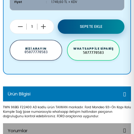
Fiyat
1.749,60 TL + KDV
SEPETE EKLE
BIZI ARAYIN
WHATSAPP ILE SIPARIŞ
05077770583
5077770583
Ürün Bilgisi
TWN 96BG F22400 AD kodlu ürün TAIWAN markadır. Ford Mondeo 93> Ön Kapı Kolu
Komple Sağ Şase numarasıyla whatsapp iletişim hattından parçanın
doğruluğunu kontrol edebilirsiniz. FORD araçlarına uygundur.
Yorumlar