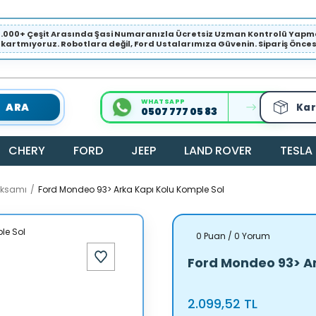
1.000+ Çeşit Arasında Şasi Numaranızla Ücretsiz Uzman Kontrolü Ya
ıkartmıyoruz. Robotlara değil, Ford Ustalarımıza Güvenin. Sipariş Öncesi 
WHATSAPP
ARA
Kar
0507 777 05 83
CHERY
FORD
JEEP
LAND ROVER
TESLA
Aksamı
Ford Mondeo 93> Arka Kapı Kolu Komple Sol
0 Puan / 0 Yorum
Ford Mondeo 93> Ar
2.099,52 TL