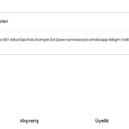
leri
93> Arka Kapı Kolu Komple Sol Şase numarasıyla whatsapp iletişim hattı
Bu ürüne ilk yorumu siz yapın!
Yorum Yaz
Alışveriş
Üyelik