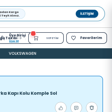
pmadan Kargo
İLETIŞIM
Teyit Alınız.
Üye Girişi
Favorilerim
go Takibi
SEPETIM
Üye Ol
VOLKSWAGEN
ka Kapı Kolu Komple Sol