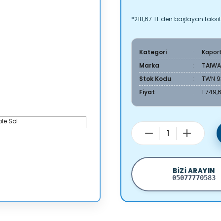
*218,67 TL den başlayan taksitl
Kategori
Kapor
Marka
TAIW
Stok Kodu
TWN 9
Fiyat
1.749,
BIZI ARAYIN
05077770583