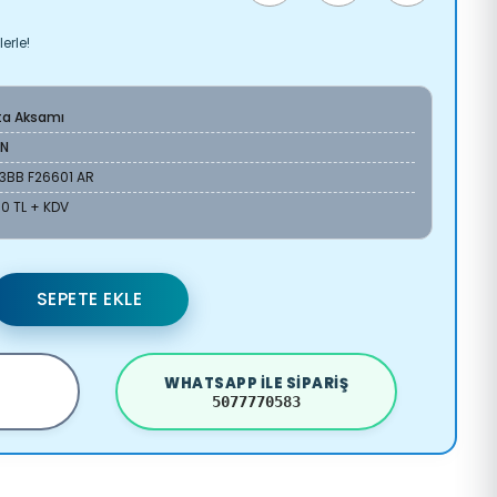
erle!
ta Aksamı
AN
3BB F26601 AR
60 TL + KDV
SEPETE EKLE
WHATSAPP ILE SIPARIŞ
5077770583