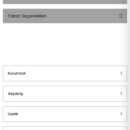
Taksit Seçenekleri
Bu ürüne ilk yorumu siz yapın!
Yorum Yaz
Kurumsal
Alışveriş
Üyelik