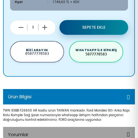
Fiyat
1.749,60 TL + KDV
SEPETE EKLE
BIZI ARAYIN
WHATSAPP ILE SIPARIŞ
05077770583
5077770583
Ürün Bilgisi
TWN 93BB F26600 AR kodlu ürün TAIWAN markadır. Ford Mondeo 93> Arka Kapı
Kolu Komple Sağ Şase numarasıyla whatsapp iletişim hattından parçanın
doğruluğunu kontrol edebilirsiniz. FORD araçlarına uygundur.
Yorumlar