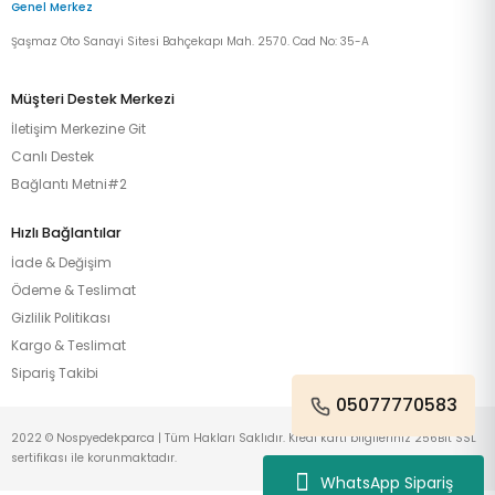
Genel Merkez
Şaşmaz Oto Sanayi Sitesi Bahçekapı Mah. 2570. Cad No: 35-A
Müşteri Destek Merkezi
İletişim Merkezine Git
Canlı Destek
Bağlantı Metni#2
Hızlı Bağlantılar
İade & Değişim
Ödeme & Teslimat
Gizlilik Politikası
Kargo & Teslimat
Sipariş Takibi
05077770583
2022 © Nospyedekparca | Tüm Hakları Saklıdır. Kredi kartı bilgileriniz 256Bit SSL
sertifikası ile korunmaktadır.
WhatsApp Sipariş