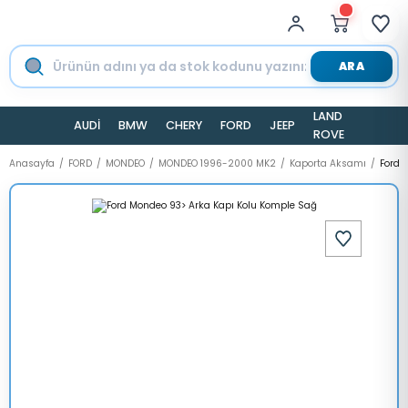
ARA
LAND
AUDİ
BMW
CHERY
FORD
JEEP
TESLA
ROVER
Anasayfa
FORD
MONDEO
MONDEO 1996-2000 MK2
Kaporta Aksamı
Ford 