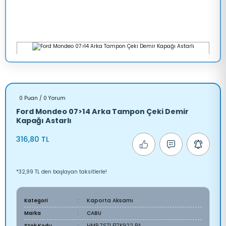
0 Puan / 0 Yorum
Ford Mondeo 07>14 Arka Tampon Çeki Demir
Kapağı Astarlı
316,80 TL
*32,99 TL den başlayan taksitlerle!
Kategori
Kaporta Aksamı
Marka
CABU
Stok Kodu
HMP 7S71 F17K922 BA