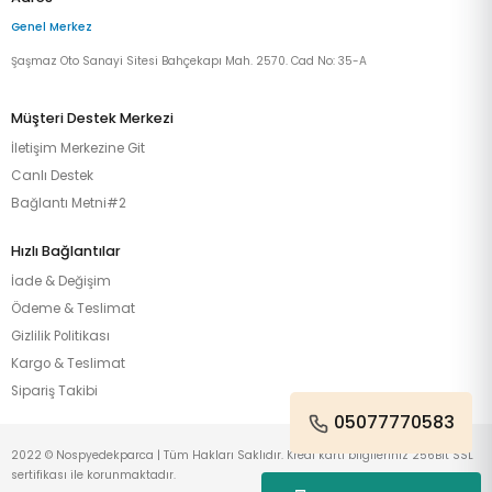
Genel Merkez
Şaşmaz Oto Sanayi Sitesi Bahçekapı Mah. 2570. Cad No: 35-A
Müşteri Destek Merkezi
İletişim Merkezine Git
Canlı Destek
Bağlantı Metni#2
Hızlı Bağlantılar
İade & Değişim
Ödeme & Teslimat
Gizlilik Politikası
Kargo & Teslimat
Sipariş Takibi
05077770583
2022 © Nospyedekparca | Tüm Hakları Saklıdır. Kredi kartı bilgileriniz 256Bit SSL
sertifikası ile korunmaktadır.