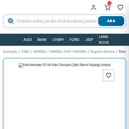
ARA
LAND
AUDİ
BMW
CHERY
FORD
JEEP
TESLA
ROVER
Anasayfa
FORD
MONDEO
MONDEO 2007-2014 MK4
Kaporta Aksamı
Ford M