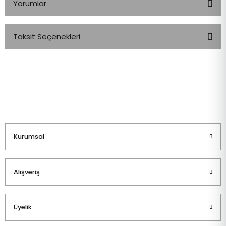
Yorumlar
Taksit Seçenekleri
Bu ürüne ilk yorumu siz yapın!
Yorum Yaz
Kurumsal
Alışveriş
Üyelik