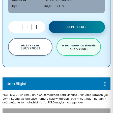
Fiyat
264,00 TL + KDV
SEPETE EKLE
BIZI ARAYIN
WHATSAPP ILE SIPARIŞ
05077770583
5077770583
Ürün Bilgisi
7S71 F17K922 BA kodlu ürün CABU markadır. Ford Mondeo 07>14 Arka Tampon Çeki
Demir Kapağı Astarlı Şase numarasıyla whatsapp iletişim hattından parçanın
doğruluğunu kontrol edebilirsiniz. FORD araçlarına uygundur.