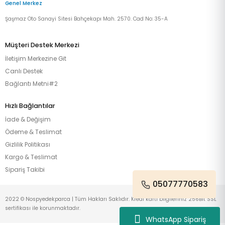
Genel Merkez
Şaşmaz Oto Sanayi Sitesi Bahçekapı Mah. 2570. Cad No: 35-A
Müşteri Destek Merkezi
İletişim Merkezine Git
Canlı Destek
Bağlantı Metni#2
Hızlı Bağlantılar
İade & Değişim
Ödeme & Teslimat
Gizlilik Politikası
Kargo & Teslimat
Sipariş Takibi
05077770583
2022 © Nospyedekparca | Tüm Hakları Saklıdır. Kredi kartı bilgileriniz 256Bit SSL
sertifikası ile korunmaktadır.
WhatsApp Sipariş