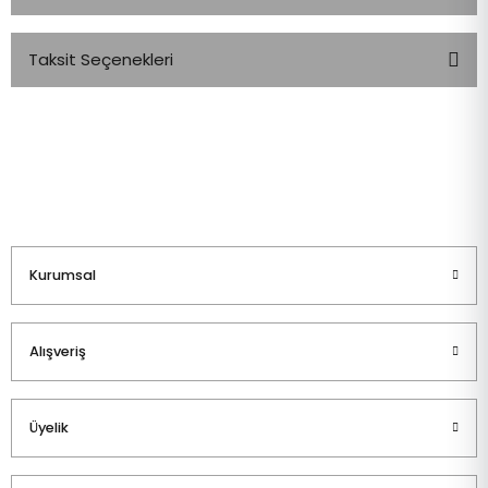
Taksit Seçenekleri
Bu ürüne ilk yorumu siz yapın!
Yorum Yaz
Kurumsal
Alışveriş
Üyelik