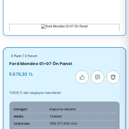
0 Puan / 0 Yorum
Ford Mondeo 01>07 Ön Panel
5.676,30 TL
*591,19 TL den başlayan taksitlerle!
Kategori
Kaporta Aksamı
Marka
TAIWAN
Stok Kodu
TWN 1S71 8190 AAA