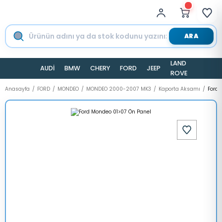
ARA
LAND
AUDİ
BMW
CHERY
FORD
JEEP
TESLA
ROVER
Anasayfa
FORD
MONDEO
MONDEO 2000-2007 MK3
Kaporta Aksamı
Ford 