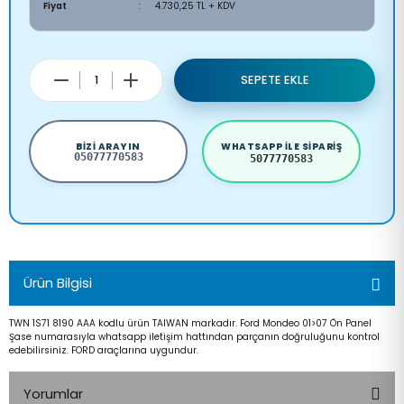
Fiyat
4.730,25 TL + KDV
SEPETE EKLE
BIZI ARAYIN
WHATSAPP ILE SIPARIŞ
05077770583
5077770583
Ürün Bilgisi
TWN 1S71 8190 AAA kodlu ürün TAIWAN markadır. Ford Mondeo 01>07 Ön Panel
Şase numarasıyla whatsapp iletişim hattından parçanın doğruluğunu kontrol
edebilirsiniz. FORD araçlarına uygundur.
Yorumlar