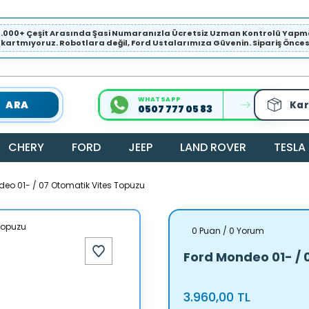
1.000+ Çeşit Arasında Şasi Numaranızla Ücretsiz Uzman Kontrolü Ya
ıkartmıyoruz. Robotlara değil, Ford Ustalarımıza Güvenin. Sipariş Öncesi 
WHATSAPP
ARA
Kar
0507 777 05 83
CHERY
FORD
JEEP
LAND ROVER
TESLA
eo 01- / 07 Otomatik Vites Topuzu
0 Puan / 0 Yorum
Ford Mondeo 01- / 
3.960,00 TL