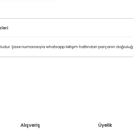
leri
ludur. Şase numarasıyla whatsapp iletişim hattından parçanın doğruluğunu
Bu ürüne ilk yorumu siz yapın!
Yorum Yaz
Alışveriş
Üyelik