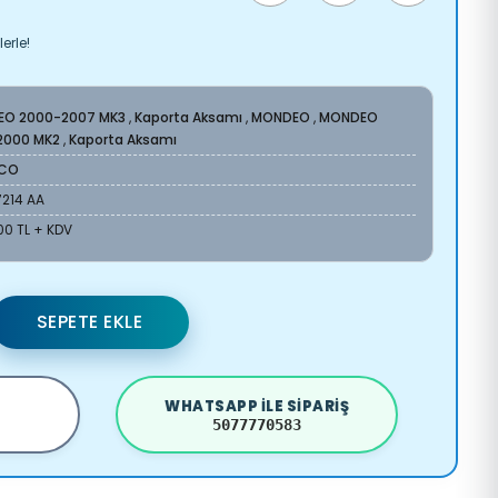
erle!
O 2000-2007 MK3
,
Kaporta Aksamı
,
MONDEO
,
MONDEO
2000 MK2
,
Kaporta Aksamı
CO
7214 AA
00 TL + KDV
SEPETE EKLE
WHATSAPP ILE SIPARIŞ
5077770583