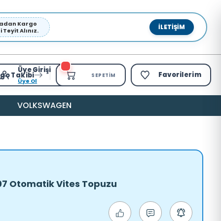
pmadan Kargo
İLETIŞIM
Teyit Alınız.
Üye Girişi
Favorilerim
go Takibi
SEPETIM
Üye Ol
VOLKSWAGEN
07 Otomatik Vites Topuzu