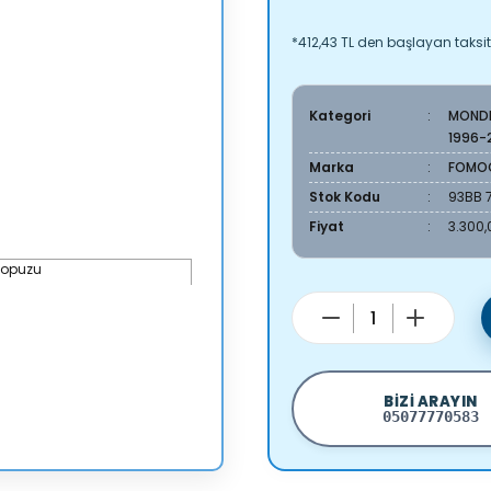
*412,43 TL den başlayan taksitl
Kategori
MONDE
1996-
Marka
FOMO
Stok Kodu
93BB 
Fiyat
3.300,
BIZI ARAYIN
05077770583