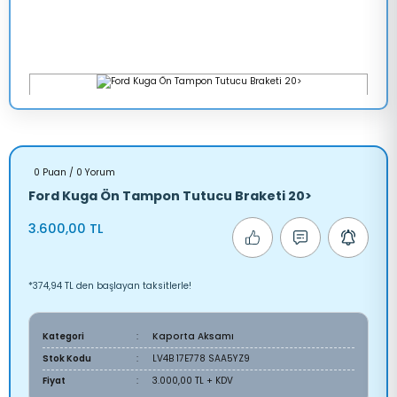
0 Puan / 0 Yorum
Ford Kuga Ön Tampon Tutucu Braketi 20>
3.600,00 TL
*374,94 TL den başlayan taksitlerle!
Kategori
Kaporta Aksamı
Stok Kodu
LV4B 17E778 SAA5YZ9
Fiyat
3.000,00 TL + KDV