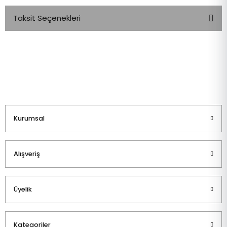
Taksit Seçenekleri
Bu ürüne ilk yorumu siz yapın!
Yorum Yaz
Kurumsal
Alışveriş
Üyelik
Kategoriler