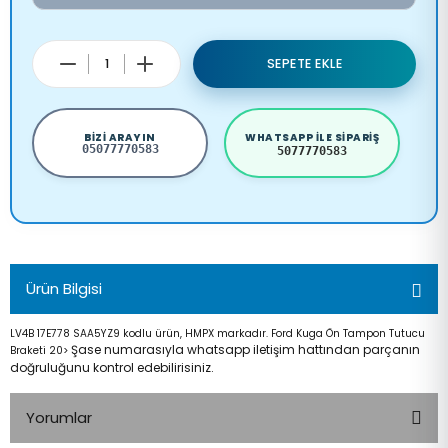
SEPETE EKLE
BIZI ARAYIN
WHATSAPP ILE SIPARIŞ
05077770583
5077770583
Ürün Bilgisi
LV4B 17E778 SAA5YZ9 kodlu ürün, HMPX markadır. Ford Kuga Ön Tampon Tutucu
Şase numarasıyla whatsapp iletişim hattından parçanın
Braketi 20>
doğruluğunu kontrol edebilirisiniz.
Yorumlar