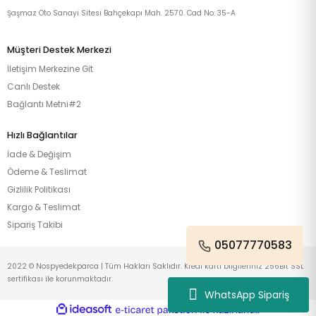
Şaşmaz Oto Sanayi Sitesi Bahçekapı Mah. 2570. Cad No: 35-A
Müşteri Destek Merkezi
İletişim Merkezine Git
Canlı Destek
Bağlantı Metni#2
Hızlı Bağlantılar
İade & Değişim
Ödeme & Teslimat
Gizlilik Politikası
Kargo & Teslimat
Sipariş Takibi
05077770583
2022 © Nospyedekparca | Tüm Hakları Saklıdır. Kredi kartı bilgileriniz 256Bit SSL
sertifikası ile korunmaktadır.
WhatsApp Sipariş
ideasoft
ile
e-