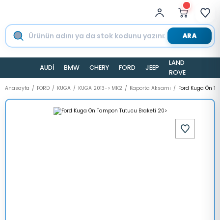
ARA
LAND
AUDİ
BMW
CHERY
FORD
JEEP
TESLA
ROVER
Anasayfa
FORD
KUGA
KUGA 2013-> MK2
Kaporta Aksamı
Ford Kuga Ön Ta