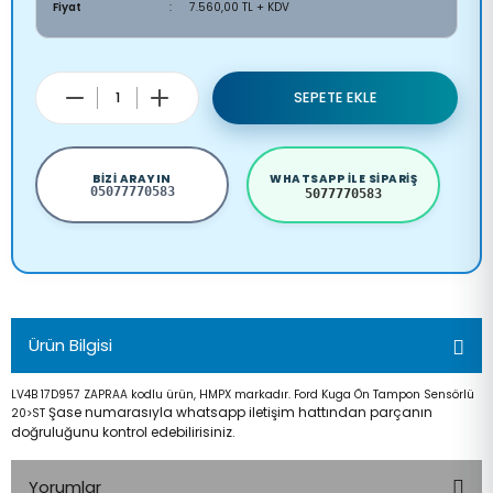
Fiyat
7.560,00 TL + KDV
SEPETE EKLE
BIZI ARAYIN
WHATSAPP ILE SIPARIŞ
05077770583
5077770583
Ürün Bilgisi
LV4B 17D957 ZAPRAA kodlu ürün, HMPX markadır. Ford Kuga Ön Tampon Sensörlü
Şase numarasıyla whatsapp iletişim hattından parçanın
20>ST
doğruluğunu kontrol edebilirisiniz.
Yorumlar