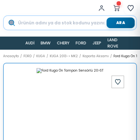
ARA
LAND
AUDİ
BMW
CHERY
FORD
JEEP
TESLA
ROVER
Anasayfa
FORD
KUGA
KUGA 2013-> MK2
Kaporta Aksamı
Ford Kuga Ön T