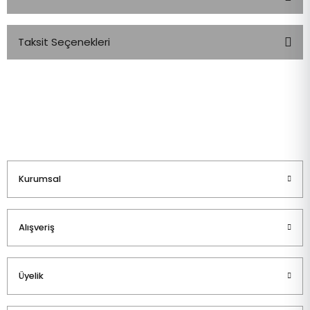
Taksit Seçenekleri
Bu ürüne ilk yorumu siz yapın!
Yorum Yaz
Kurumsal
Alışveriş
Üyelik