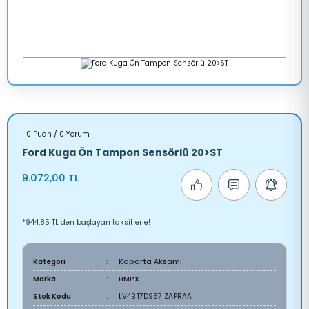
0 Puan / 0 Yorum
Ford Kuga Ön Tampon Sensörlü 20>ST
9.072,00 TL
*944,85 TL den başlayan taksitlerle!
Kategori
Kaporta Aksamı
Marka
HMPX
Stok Kodu
LV4B 17D957 ZAPRAA