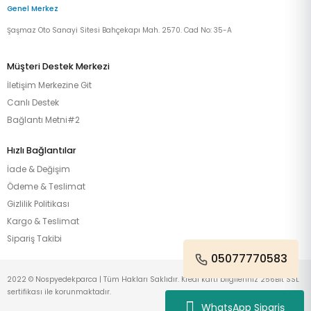
Genel Merkez
Şaşmaz Oto Sanayi Sitesi Bahçekapı Mah. 2570. Cad No: 35-A
Müşteri Destek Merkezi
İletişim Merkezine Git
Canlı Destek
Bağlantı Metni#2
Hızlı Bağlantılar
İade & Değişim
Ödeme & Teslimat
Gizlilik Politikası
Kargo & Teslimat
Sipariş Takibi
05077770583
2022 © Nospyedekparca | Tüm Hakları Saklıdır. Kredi kartı bilgileriniz 256Bit SSL
sertifikası ile korunmaktadır.
WhatsApp Sipariş