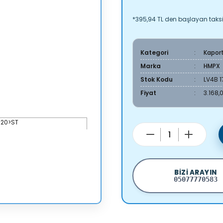
*395,94 TL den başlayan taksit
Kategori
Kapor
Marka
HMPX
Stok Kodu
LV4B 
Fiyat
3.168,
BIZI ARAYIN
05077770583