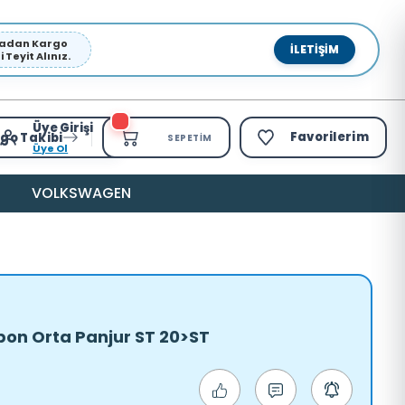
pmadan Kargo
İLETIŞIM
Teyit Alınız.
Üye Girişi
Favorilerim
go Takibi
SEPETIM
Üye Ol
VOLKSWAGEN
on Orta Panjur ST 20>ST