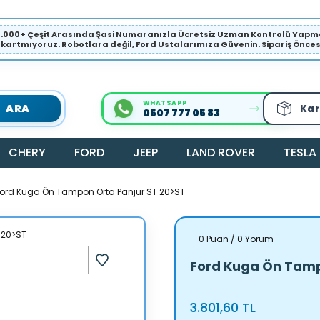
1.000+ Çeşit Arasında Şasi Numaranızla Ücretsiz Uzman Kontrolü Ya
ıkartmıyoruz. Robotlara değil, Ford Ustalarımıza Güvenin. Sipariş Öncesi 
WHATSAPP
ARA
Kar
0507 777 05 83
CHERY
FORD
JEEP
LAND ROVER
TESLA
ord Kuga Ön Tampon Orta Panjur ST 20>ST
0 Puan / 0 Yorum
Ford Kuga Ön Tamp
3.801,60 TL