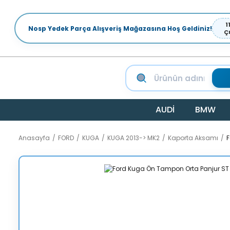
1
Nosp Yedek Parça Alışveriş Mağazasına Hoş Geldiniz!
Ç
AUDİ
BMW
Anasayfa
FORD
KUGA
KUGA 2013-> MK2
Kaporta Aksamı
F