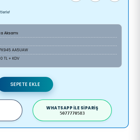
lerle!
ta Aksamı
17K945 AA5UAW
00 TL + KDV
SEPETE EKLE
WHATSAPP ILE SIPARIŞ
5077770583