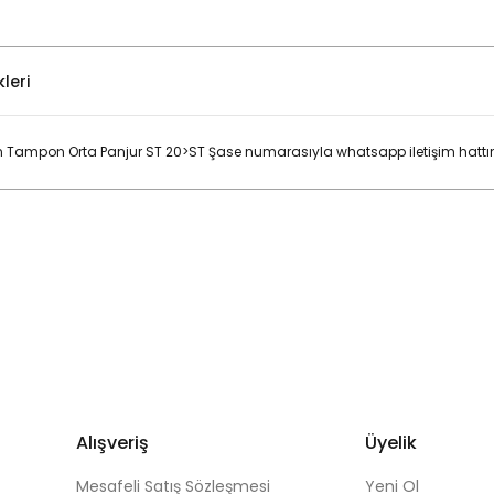
leri
n Tampon Orta Panjur ST 20>ST
Şase numarasıyla whatsapp iletişim hattın
Bu ürüne ilk yorumu siz yapın!
Yorum Yaz
Alışveriş
Üyelik
Mesafeli Satış Sözleşmesi
Yeni Ol