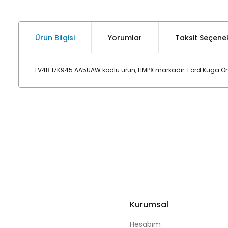
Ürün Bilgisi
Yorumlar
Taksit Seçenek
LV4B 17K945 AA5UAW kodlu ürün, HMPX markadır. Ford Kuga Ö
Kurumsal
Hesabım