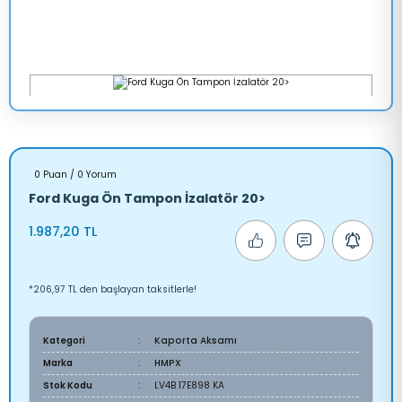
0 Puan / 0 Yorum
Ford Kuga Ön Tampon İzalatör 20>
1.987,20 TL
*206,97 TL den başlayan taksitlerle!
Kategori
Kaporta Aksamı
Marka
HMPX
Stok Kodu
LV4B 17E898 KA