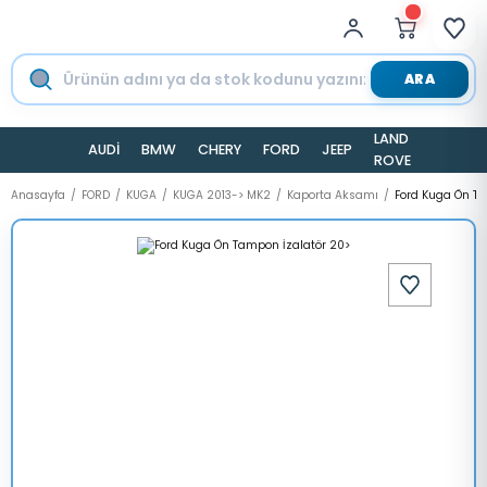
ARA
LAND
AUDİ
BMW
CHERY
FORD
JEEP
TESLA
ROVER
Anasayfa
FORD
KUGA
KUGA 2013-> MK2
Kaporta Aksamı
Ford Kuga Ön Ta