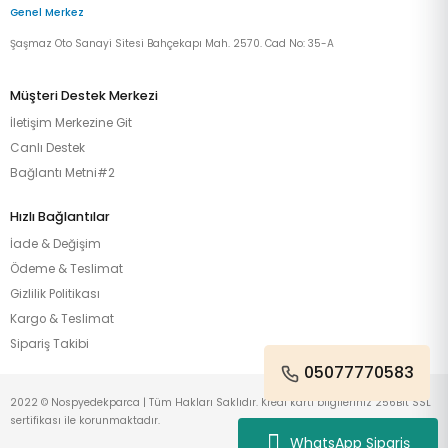
Genel Merkez
Şaşmaz Oto Sanayi Sitesi Bahçekapı Mah. 2570. Cad No: 35-A
Müşteri Destek Merkezi
İletişim Merkezine Git
Canlı Destek
Bağlantı Metni#2
Hızlı Bağlantılar
İade & Değişim
Ödeme & Teslimat
Gizlilik Politikası
Kargo & Teslimat
Sipariş Takibi
05077770583
2022 © Nospyedekparca | Tüm Hakları Saklıdır. Kredi kartı bilgileriniz 256Bit SSL
sertifikası ile korunmaktadır.
WhatsApp Sipariş