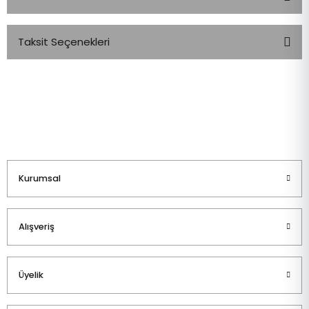
Taksit Seçenekleri
Bu ürüne ilk yorumu siz yapın!
Yorum Yaz
Kurumsal
Alışveriş
Üyelik