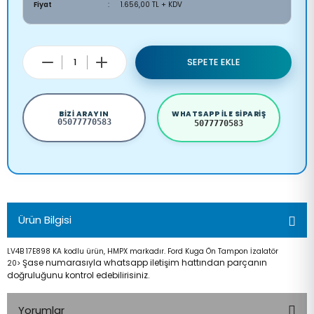
Fiyat
1.656,00 TL + KDV
SEPETE EKLE
BIZI ARAYIN
WHATSAPP ILE SIPARIŞ
05077770583
5077770583
Ürün Bilgisi
LV4B 17E898 KA kodlu ürün, HMPX markadır. Ford Kuga Ön Tampon İzalatör
Şase numarasıyla whatsapp iletişim hattından parçanın
20>
doğruluğunu kontrol edebilirisiniz.
Yorumlar