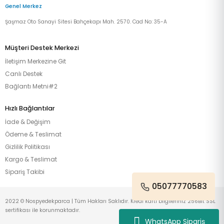
Genel Merkez
Şaşmaz Oto Sanayi Sitesi Bahçekapı Mah. 2570. Cad No: 35-A
Müşteri Destek Merkezi
İletişim Merkezine Git
Canlı Destek
Bağlantı Metni#2
Hızlı Bağlantılar
İade & Değişim
Ödeme & Teslimat
Gizlilik Politikası
Kargo & Teslimat
Sipariş Takibi
05077770583
2022 © Nospyedekparca | Tüm Hakları Saklıdır. Kredi kartı bilgileriniz 256Bit SSL
sertifikası ile korunmaktadır.
WhatsApp Sipariş