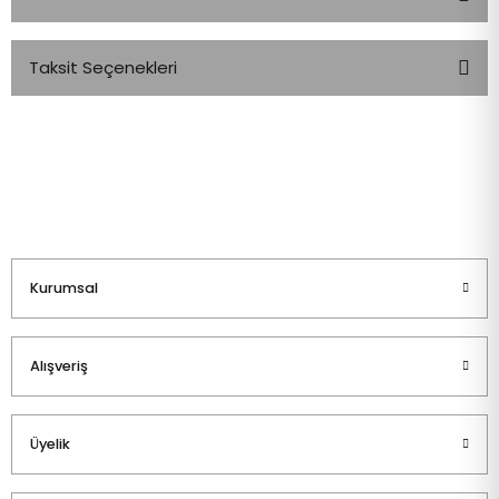
Taksit Seçenekleri
Bu ürüne ilk yorumu siz yapın!
Yorum Yaz
Kurumsal
Alışveriş
Üyelik