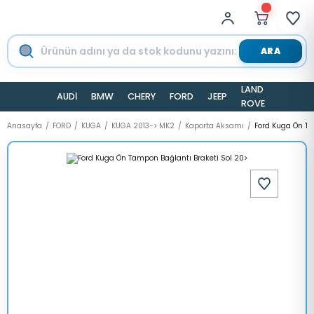
ARA
LAND
AUDİ
BMW
CHERY
FORD
JEEP
TESLA
ROVER
Anasayfa
FORD
KUGA
KUGA 2013-> MK2
Kaporta Aksamı
Ford Kuga Ön Ta