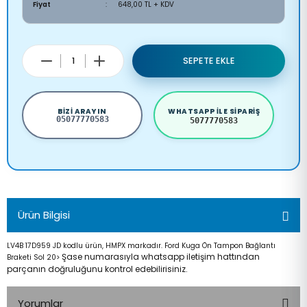
Fiyat
648,00 TL + KDV
SEPETE EKLE
BIZI ARAYIN
WHATSAPP ILE SIPARIŞ
05077770583
5077770583
Ürün Bilgisi
LV4B 17D959 JD kodlu ürün, HMPX markadır. Ford Kuga Ön Tampon Bağlantı
Şase numarasıyla whatsapp iletişim hattından
Braketi Sol 20>
parçanın doğruluğunu kontrol edebilirisiniz.
Yorumlar