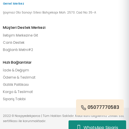
Genel Merkez
Şaşmaz Oto Sanayi Sitesi Bahçekapı Mah. 2570. Cad No: 35-A
Müşteri Destek Merkezi
İletişim Merkezine Git
Canlı Destek
Bağlantı Metni#2
Hızlı Bağlantılar
İade & Değişim
Ödeme & Teslimat
Gizlilik Politikası
Kargo & Teslimat
Sipariş Takibi
05077770583
2022 © Nospyedekparca | Tüm Hakları Saklıdır. Kredi kartı bilgileriniz 256Bit SSL
sertifikası ile korunmaktadır.
WhatsApp Sipariş