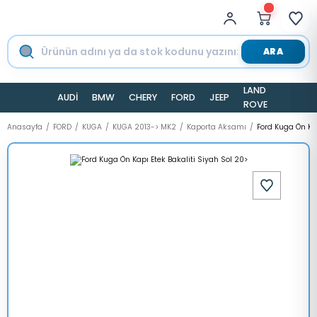
ARA
LAND
AUDİ
BMW
CHERY
FORD
JEEP
TESLA
ROVER
Anasayfa
FORD
KUGA
KUGA 2013-> MK2
Kaporta Aksamı
Ford Kuga Ön Kap