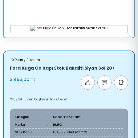
0 Puan / 0 Yorum
Ford Kuga Ön Kapı Etek Bakaliti Siyah Sol 20>
3.456,00 TL
*359,94 TL den başlayan taksitlerle!
Kategori
Kaporta Aksamı
Marka
HMPX
Stok Kodu
LV4B S20849 AC5YZ9