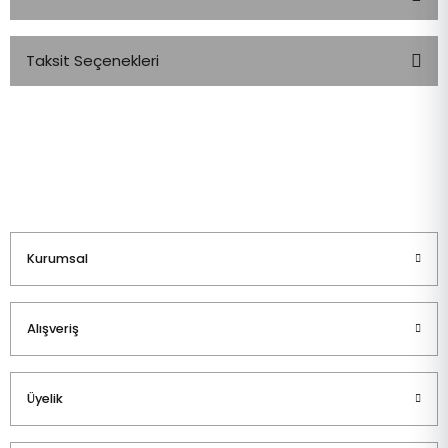
Taksit Seçenekleri
Bu ürüne ilk yorumu siz yapın!
Yorum Yaz
Kurumsal
Alışveriş
Üyelik