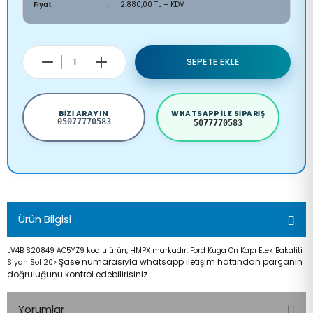
Fiyat
2.880,00 TL + KDV
SEPETE EKLE
BIZI ARAYIN
WHATSAPP ILE SIPARIŞ
05077770583
5077770583
Ürün Bilgisi
LV4B S20849 AC5YZ9 kodlu ürün, HMPX markadır. Ford Kuga Ön Kapı Etek Bakaliti
Şase numarasıyla whatsapp iletişim hattından parçanın
Siyah Sol 20>
doğruluğunu kontrol edebilirisiniz.
Yorumlar