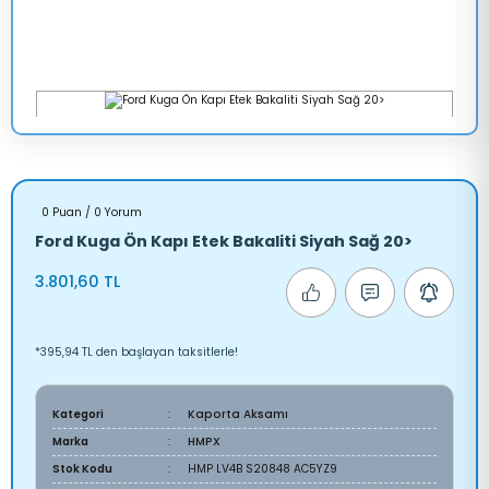
0 Puan / 0 Yorum
Ford Kuga Ön Kapı Etek Bakaliti Siyah Sağ 20>
3.801,60 TL
*395,94 TL den başlayan taksitlerle!
Kategori
Kaporta Aksamı
Marka
HMPX
Stok Kodu
HMP LV4B S20848 AC5YZ9