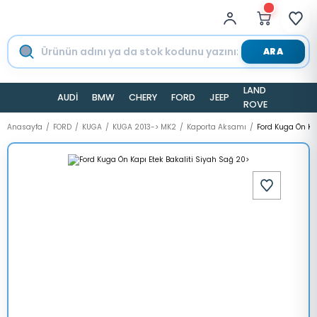
ARA
LAND
AUDİ
BMW
CHERY
FORD
JEEP
TESLA
ROVER
Anasayfa
FORD
KUGA
KUGA 2013-> MK2
Kaporta Aksamı
Ford Kuga Ön Ka