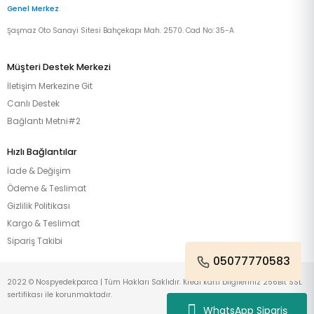
Genel Merkez
Şaşmaz Oto Sanayi Sitesi Bahçekapı Mah. 2570. Cad No: 35-A
Müşteri Destek Merkezi
İletişim Merkezine Git
Canlı Destek
Bağlantı Metni#2
Hızlı Bağlantılar
İade & Değişim
Ödeme & Teslimat
Gizlilik Politikası
Kargo & Teslimat
Sipariş Takibi
05077770583
2022 © Nospyedekparca | Tüm Hakları Saklıdır. Kredi kartı bilgileriniz 256Bit SSL
sertifikası ile korunmaktadır.
WhatsApp Sipariş