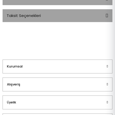
Taksit Seçenekleri
Bu ürüne ilk yorumu siz yapın!
Yorum Yaz
Kurumsal
Alışveriş
Üyelik