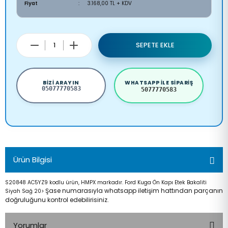
Fiyat
3.168,00 TL + KDV
SEPETE EKLE
BIZI ARAYIN
WHATSAPP ILE SIPARIŞ
05077770583
5077770583
Ürün Bilgisi
S20848 AC5YZ9 kodlu ürün, HMPX markadır. Ford Kuga Ön Kapı Etek Bakaliti
Şase numarasıyla whatsapp iletişim hattından parçanın
Siyah Sağ 20>
doğruluğunu kontrol edebilirisiniz.
Yorumlar