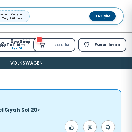
pmadan Kargo
İLETIŞIM
Teyit Alınız.
Üye Girişi
Favorilerim
go Takibi
SEPETIM
Üye Ol
VOLKSWAGEN
l Siyah Sol 20>