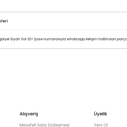
leri
biyel Siyah Sol 20>
Şase numarasıyla whatsapp iletişim hattından parçanı
Bu ürüne ilk yorumu siz yapın!
Yorum Yaz
Alışveriş
Üyelik
Mesafeli Satış Sözleşmesi
Yeni Ol