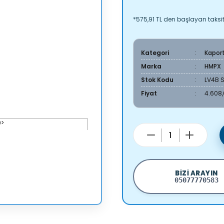
*575,91 TL den başlayan taksitl
Kategori
Kapor
Marka
HMPX
Stok Kodu
LV4B 
Fiyat
4.608,
BIZI ARAYIN
05077770583