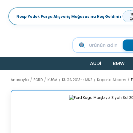
1
Nosp Yedek Parça Alışveriş Mağazasına Hoş Geldiniz!
Ç
AUDİ
BMW
Anasayfa
FORD
KUGA
KUGA 2013-> MK2
Kaporta Aksamı
F