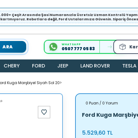
1.000+ Çeşit Arasında Şasi Numaranızla Ücretsiz Uzman Kontrolü Ya
ıkartmıyoruz. Robotlara değil, Ford Ustalarımıza Güvenin. Sipariş Öncesi 
WHATSAPP
ARA
Kar
0507 777 05 83
CHERY
FORD
JEEP
LAND ROVER
TESLA
ord Kuga Marşbiyel Siyah Sol 20>
0 Puan / 0 Yorum
Ford Kuga Marşbiye
5.529,60 TL