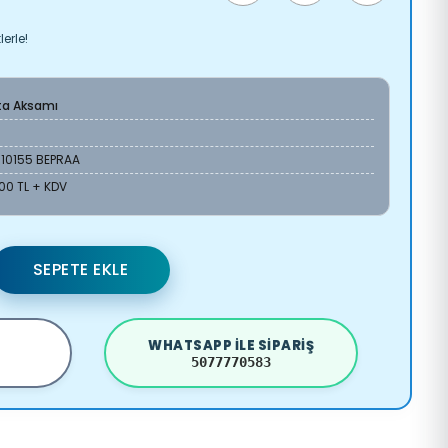
erle!
ta Aksamı
S10155 BEPRAA
00 TL + KDV
SEPETE EKLE
WHATSAPP ILE SIPARIŞ
5077770583