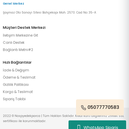
Genel Merkez
Şaşmaz Oto Sanayi Sitesi Bahçekapı Mah. 2570. Cad No: 35-A
Müşteri Destek Merkezi
İletişim Merkezine Git
Canlı Destek
Bağlantı Metni#2
Hızlı Bağlantılar
İade & Değişim
Ödeme & Teslimat
Gizlilik Politikası
Kargo & Teslimat
Sipariş Takibi
05077770583
2022 © Nospyedekparca | Tüm Hakları Saklıdır. Kredi kartı bilgileriniz 256Bit SSL
sertifikası ile korunmaktadır.
WhatsApp Sipariş