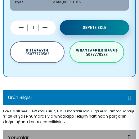
Fiyat
3.600,00 TL + KDV
SEPETE EKLE
BIZI ARAYIN
WHATSAPP ILE SIPARIŞ
05077770583
5077770583
Ürün Bilgisi
LV4B 17E911 SAA5UAW kodlu ürün, HMPX markadır.Ford Kuga Arka Tampon Kapağı
Şase numarasıyla whatsapp iletişim hattından parçanın
ST 20>ST
doğruluğunu kontrol edebilirisiniz.
Yorumlar