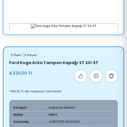
0 Puan / 0 Yorum
Ford Kuga Arka Tampon Kapağı ST 20>ST
4.320,00 TL
*449,93 TL den başlayan taksitlerle!
Kategori
Kaporta Aksamı
Marka
HMPX
Stok Kodu
LV4B 17E911 SAA5UAW