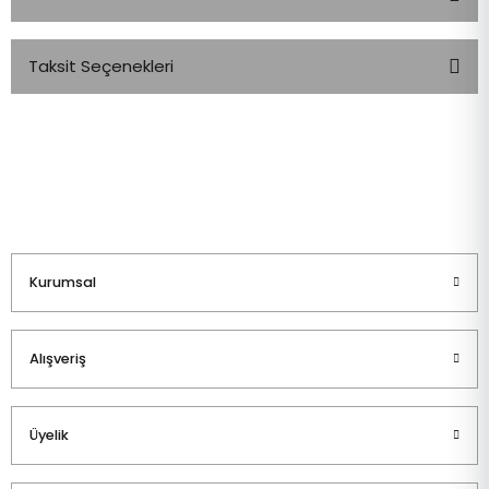
Taksit Seçenekleri
Bu ürüne ilk yorumu siz yapın!
Yorum Yaz
Kurumsal
Alışveriş
Üyelik