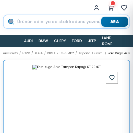
ARA
LAND
AUDİ
BMW
CHERY
FORD
JEEP
TESLA
ROVER
Anasayfa
FORD
KUGA
KUGA 2013-> MK2
Kaporta Aksamı
Ford Kuga Arka