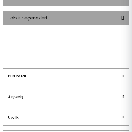
Taksit Seçenekleri
Bu ürüne ilk yorumu siz yapın!
Yorum Yaz
Kurumsal
Alışveriş
Üyelik