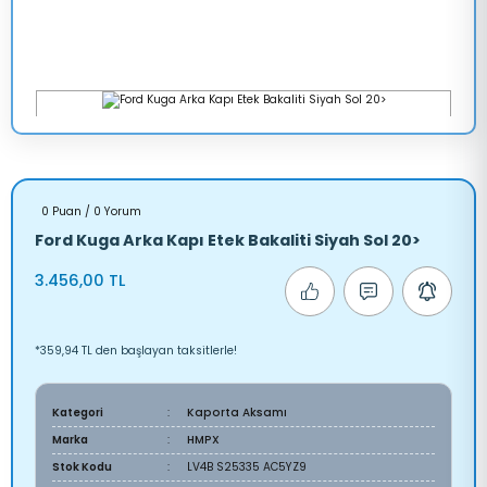
0 Puan / 0 Yorum
Ford Kuga Arka Kapı Etek Bakaliti Siyah Sol 20>
3.456,00 TL
*359,94 TL den başlayan taksitlerle!
Kategori
Kaporta Aksamı
Marka
HMPX
Stok Kodu
LV4B S25335 AC5YZ9