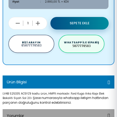
Fiyat
2.880,00 TL + KDV
SEPETE EKLE
BIZI ARAYIN
WHATSAPP ILE SIPARIŞ
05077770583
5077770583
Ürün Bilgisi
LV4B S25335 AC5YZ9 kodlu ürün, HMPX markadır. Ford Kuga Arka Kapı Etek
Şase numarasıyla whatsapp iletişim hattından
Bakaliti Siyah Sol 20>
parçanın doğruluğunu kontrol edebilirisiniz.
Yorumlar