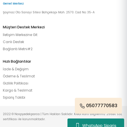
Genel Merkez
Şaşmaz Oto Sanayi Sitesi Bahçekapı Mah. 2570. Cad No: 35-A
Müşteri Destek Merkezi
İletişim Merkezine Git
Canlı Destek
Bağlantı Metni#2
Hızlı Bağlantılar
İade & Değişim
Ödeme & Teslimat
Gizlilik Politikası
Kargo & Teslimat
Sipariş Takibi
05077770583
2022 © Nospyedekparca | Tüm Hakları Saklıdır. Kredi kartı bilgileriniz 256Bit SSL
sertifikası ile korunmaktadır.
WhatsApp Sipariş