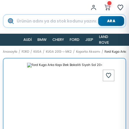
ARA
LAND
AUDİ
BMW
CHERY
FORD
JEEP
TESLA
ROVER
Anasayfa
FORD
KUGA
KUGA 2013-> MK2
Kaporta Aksamı
Ford Kuga Arka K