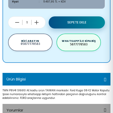
Fiyat
11.497,95 TL + KDV
SEPETE EKLE
BIZI ARAYIN
WHATSAPP ILE SIPARIŞ
05077770583
5077770583
Ürün Bilgisi
TWN P8V41 S16610 AE kodlu ürün TAIWAN markadır. Ford Kuga 08>12 Motor Kaputu
Şase numarasıyla whatsapp iletişim hattından parçanın doğruluğunu kontrol
edebilirsiniz. FORD araçlarına uygundur.
Yorumlar