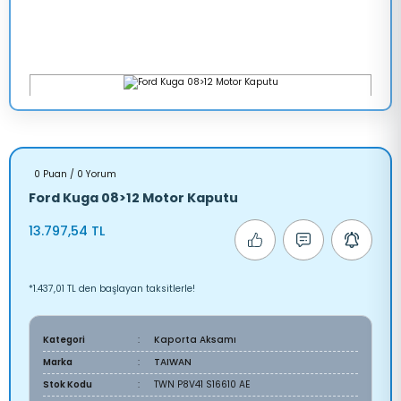
0 Puan / 0 Yorum
Ford Kuga 08>12 Motor Kaputu
13.797,54 TL
*1.437,01 TL den başlayan taksitlerle!
Kategori
Kaporta Aksamı
Marka
TAIWAN
Stok Kodu
TWN P8V41 S16610 AE