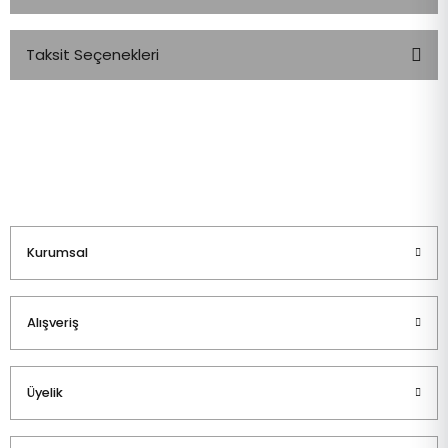
Taksit Seçenekleri
Bu ürüne ilk yorumu siz yapın!
Yorum Yaz
Kurumsal
Alışveriş
Üyelik