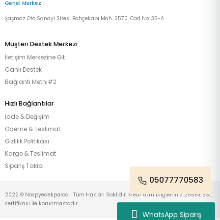
Genel Merkez
Şaşmaz Oto Sanayi Sitesi Bahçekapı Mah. 2570. Cad No: 35-A
Müşteri Destek Merkezi
İletişim Merkezine Git
Canlı Destek
Bağlantı Metni#2
Hızlı Bağlantılar
İade & Değişim
Ödeme & Teslimat
Gizlilik Politikası
Kargo & Teslimat
Sipariş Takibi
05077770583
2022 © Nospyedekparca | Tüm Hakları Saklıdır. Kredi kartı bilgileriniz 256Bit SSL
sertifikası ile korunmaktadır.
WhatsApp Sipariş