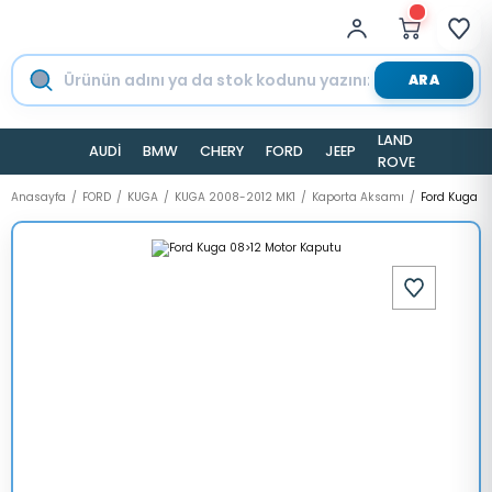
ARA
LAND
AUDİ
BMW
CHERY
FORD
JEEP
TESLA
ROVER
Anasayfa
FORD
KUGA
KUGA 2008-2012 MK1
Kaporta Aksamı
Ford Kuga 0