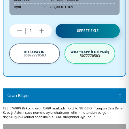
Fiyat
264,00 TL + KDV
SEPETE EKLE
BIZI ARAYIN
WHATSAPP ILE SIPARIŞ
05077770583
5077770583
Ürün Bilgisi
XS51 17A989 BE kodlu ürün CABU markadır. Ford Ka 98>08 Ön Tampon Çeki Demir
Kapağı Astarlı Şase numarasıyla whatsapp iletişim hattından parçanın
doğruluğunu kontrol edebilirsiniz. FORD araçlarına uygundur.