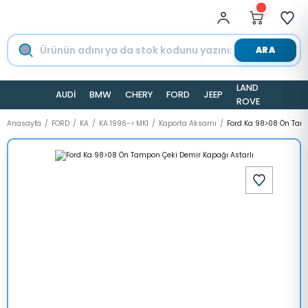
ARA
LAND
AUDİ
BMW
CHERY
FORD
JEEP
TESLA
ROVER
Anasayfa
FORD
KA
KA 1996-> MK1
Kaporta Aksamı
Ford Ka 98>08 Ön Tamp