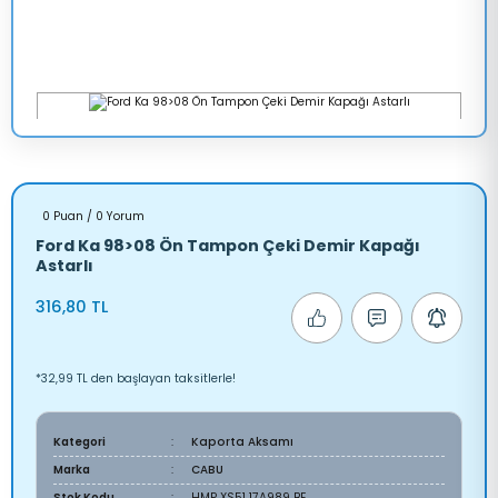
0 Puan / 0 Yorum
Ford Ka 98>08 Ön Tampon Çeki Demir Kapağı
Astarlı
316,80 TL
*32,99 TL den başlayan taksitlerle!
Kategori
Kaporta Aksamı
Marka
CABU
Stok Kodu
HMP XS51 17A989 BE