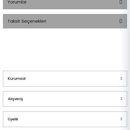
Yorumlar
Taksit Seçenekleri
Bu ürüne ilk yorumu siz yapın!
Yorum Yaz
Kurumsal
Alışveriş
Üyelik