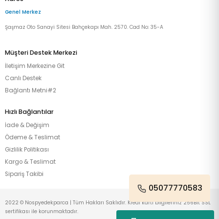
Genel Merkez
Şaşmaz Oto Sanayi Sitesi Bahçekapı Mah. 2570. Cad No: 35-A
Müşteri Destek Merkezi
İletişim Merkezine Git
Canlı Destek
Bağlantı Metni#2
Hızlı Bağlantılar
İade & Değişim
Ödeme & Teslimat
Gizlilik Politikası
Kargo & Teslimat
Sipariş Takibi
05077770583
2022 © Nospyedekparca | Tüm Hakları Saklıdır. Kredi kartı bilgileriniz 256Bit SSL
sertifikası ile korunmaktadır.