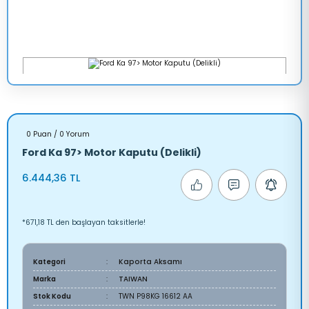
0 Puan / 0 Yorum
Ford Ka 97> Motor Kaputu (Delikli)
6.444,36 TL
*671,18 TL den başlayan taksitlerle!
Kategori
Kaporta Aksamı
Marka
TAIWAN
Stok Kodu
TWN P98KG 16612 AA