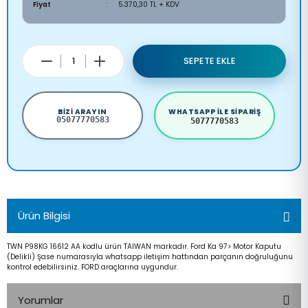
Fiyat
5.370,30 TL + KDV
SEPETE EKLE
BIZI ARAYIN
WHATSAPP ILE SIPARIŞ
05077770583
5077770583
Ürün Bilgisi
TWN P98KG 16612 AA kodlu ürün TAIWAN markadır. Ford Ka 97> Motor Kaputu
(Delikli) Şase numarasıyla whatsapp iletişim hattından parçanın doğruluğunu
kontrol edebilirsiniz. FORD araçlarına uygundur.
Yorumlar