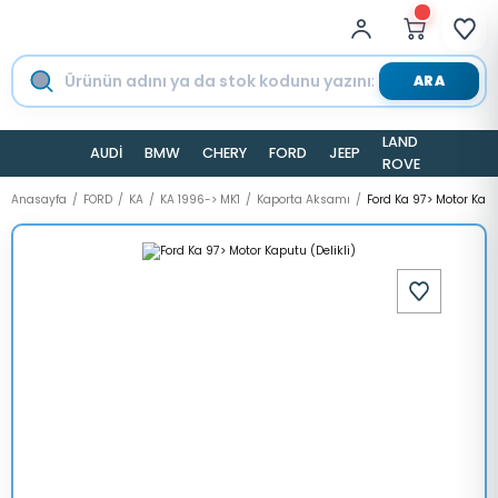
ARA
LAND
AUDİ
BMW
CHERY
FORD
JEEP
TESLA
ROVER
Anasayfa
FORD
KA
KA 1996-> MK1
Kaporta Aksamı
Ford Ka 97> Motor Kapu