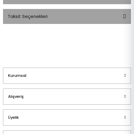
Taksit Seçenekleri
Bu ürüne ilk yorumu siz yapın!
Yorum Yaz
Kurumsal
Alışveriş
Üyelik