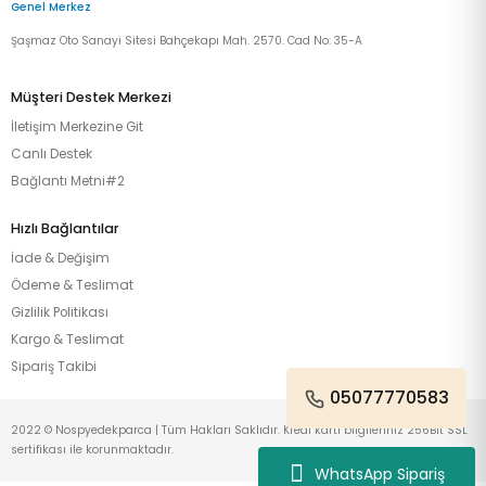
Genel Merkez
Şaşmaz Oto Sanayi Sitesi Bahçekapı Mah. 2570. Cad No: 35-A
Müşteri Destek Merkezi
İletişim Merkezine Git
Canlı Destek
Bağlantı Metni#2
Hızlı Bağlantılar
İade & Değişim
Ödeme & Teslimat
Gizlilik Politikası
Kargo & Teslimat
Sipariş Takibi
05077770583
2022 © Nospyedekparca | Tüm Hakları Saklıdır. Kredi kartı bilgileriniz 256Bit SSL
sertifikası ile korunmaktadır.
WhatsApp Sipariş