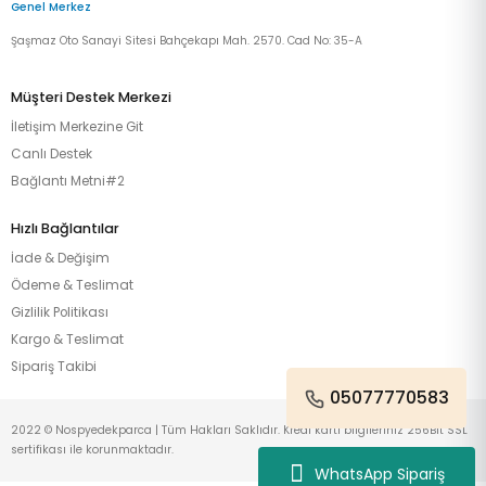
Genel Merkez
Şaşmaz Oto Sanayi Sitesi Bahçekapı Mah. 2570. Cad No: 35-A
Müşteri Destek Merkezi
İletişim Merkezine Git
Canlı Destek
Bağlantı Metni#2
Hızlı Bağlantılar
İade & Değişim
Ödeme & Teslimat
Gizlilik Politikası
Kargo & Teslimat
Sipariş Takibi
05077770583
2022 © Nospyedekparca | Tüm Hakları Saklıdır. Kredi kartı bilgileriniz 256Bit SSL
sertifikası ile korunmaktadır.
WhatsApp Sipariş