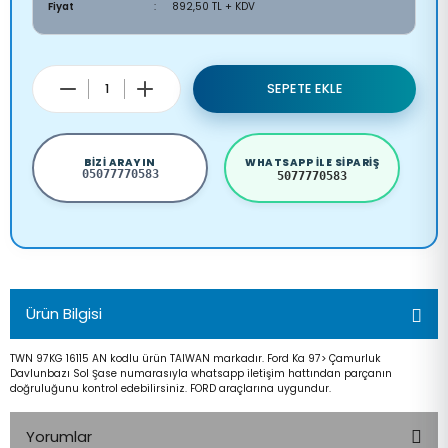
Fiyat
892,50 TL + KDV
SEPETE EKLE
BIZI ARAYIN
WHATSAPP ILE SIPARIŞ
05077770583
5077770583
Ürün Bilgisi
TWN 97KG 16115 AN kodlu ürün TAIWAN markadır. Ford Ka 97> Çamurluk
Davlunbazı Sol Şase numarasıyla whatsapp iletişim hattından parçanın
doğruluğunu kontrol edebilirsiniz. FORD araçlarına uygundur.
Yorumlar