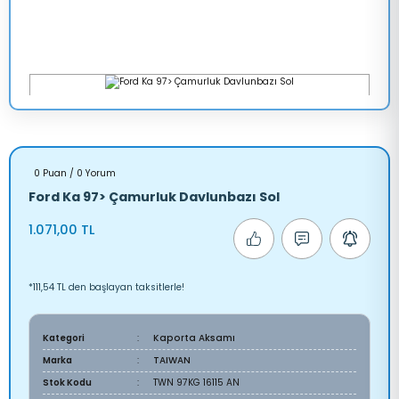
0 Puan / 0 Yorum
Ford Ka 97> Çamurluk Davlunbazı Sol
1.071,00 TL
*111,54 TL den başlayan taksitlerle!
Kategori
Kaporta Aksamı
Marka
TAIWAN
Stok Kodu
TWN 97KG 16115 AN