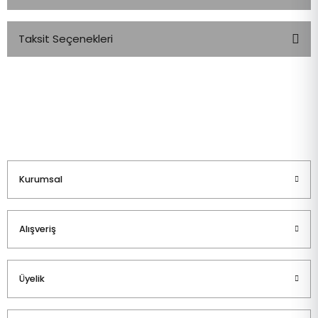
Taksit Seçenekleri
Bu ürüne ilk yorumu siz yapın!
Yorum Yaz
Kurumsal
Alışveriş
Üyelik