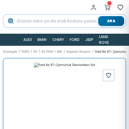
ARA
LAND
AUDİ
BMW
CHERY
FORD
JEEP
TESLA
ROVER
Anasayfa
FORD
KA
KA 1996-> MK1
Kaporta Aksamı
Ford Ka 97> Çamurluk 