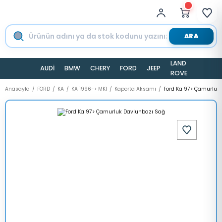
ARA
LAND
AUDİ
BMW
CHERY
FORD
JEEP
TESLA
ROVER
Anasayfa
FORD
KA
KA 1996-> MK1
Kaporta Aksamı
Ford Ka 97> Çamurluk