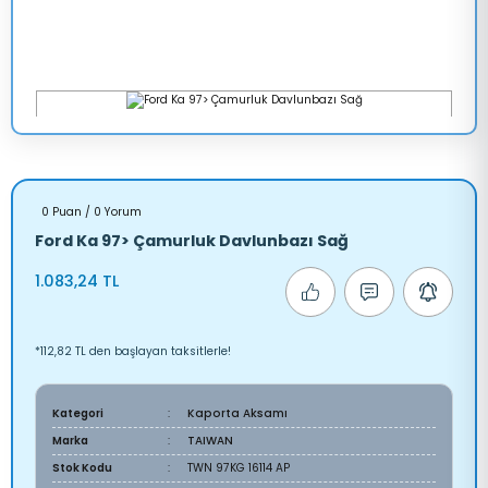
0 Puan / 0 Yorum
Ford Ka 97> Çamurluk Davlunbazı Sağ
1.083,24 TL
*112,82 TL den başlayan taksitlerle!
Kategori
Kaporta Aksamı
Marka
TAIWAN
Stok Kodu
TWN 97KG 16114 AP