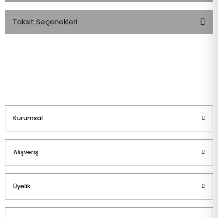
Taksit Seçenekleri
Bu ürüne ilk yorumu siz yapın!
Yorum Yaz
Kurumsal
Alışveriş
Üyelik