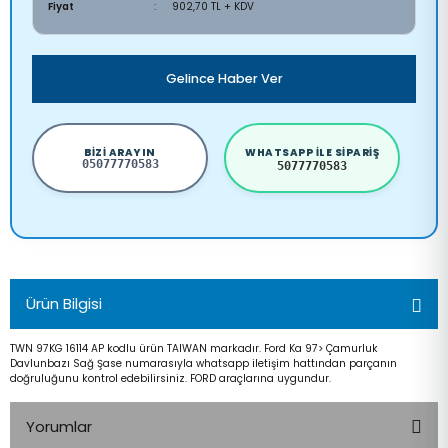
Fiyat
902,70 TL + KDV
Gelince Haber Ver
BIZI ARAYIN
WHATSAPP ILE SIPARIŞ
05077770583
5077770583
Ürün Bilgisi
TWN 97KG 16114 AP kodlu ürün TAIWAN markadır. Ford Ka 97> Çamurluk
Davlunbazı Sağ Şase numarasıyla whatsapp iletişim hattından parçanın
doğruluğunu kontrol edebilirsiniz. FORD araçlarına uygundur.
Yorumlar