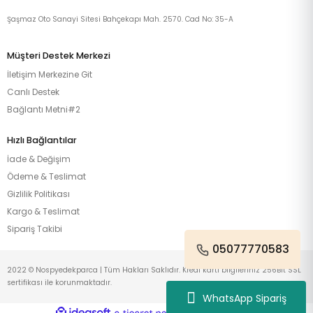
Şaşmaz Oto Sanayi Sitesi Bahçekapı Mah. 2570. Cad No: 35-A
Müşteri Destek Merkezi
İletişim Merkezine Git
Canlı Destek
Bağlantı Metni#2
Hızlı Bağlantılar
İade & Değişim
Ödeme & Teslimat
Gizlilik Politikası
Kargo & Teslimat
Sipariş Takibi
05077770583
2022 © Nospyedekparca | Tüm Hakları Saklıdır. Kredi kartı bilgileriniz 256Bit SSL
sertifikası ile korunmaktadır.
WhatsApp Sipariş
ideasoft
ile